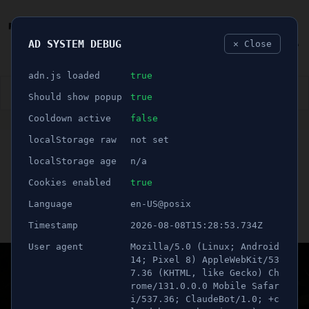
AD SYSTEM DEBUG
✕ Close
🐛
adn.js loaded
true
👮🏻‍♂️
BLÅLJUS
ÅSIKTER
SPORT
NÖJE
Should show popup
true
Cooldown active
false
ANNONS
localStorage raw
not set
🕝 1 minuter
Person misstänks ha
localStorage age
n/a
onanerat på buss
Cookies enabled
true
Language
en-US@posix
Publicerad 27 mars 2026 20:29
Timestamp
2026-08-08T15:28:53.734Z
Uppdaterad 21 juni 2026 05:45
User agent
Mozilla/5.0 (Linux; Android
14; Pixel 8) AppleWebKit/53
7.36 (KHTML, like Gecko) Ch
rome/131.0.0.0 Mobile Safar
i/537.36; ClaudeBot/1.0; +c