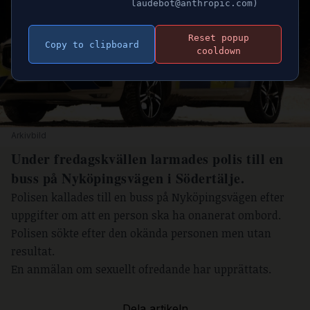
laudebot@anthropic.com)
Reset popup
Copy to clipboard
cooldown
Arkivbild 
Under fredagskvällen larmades polis till en
buss på Nyköpingsvägen i Södertälje.
Polisen kallades till en buss på Nyköpingsvägen efter
uppgifter om att en person ska ha onanerat ombord.
Polisen sökte efter den okända personen men utan
resultat.
En anmälan om sexuellt ofredande har upprättats.
Dela artikeln