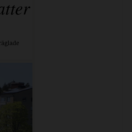
tter
räglade