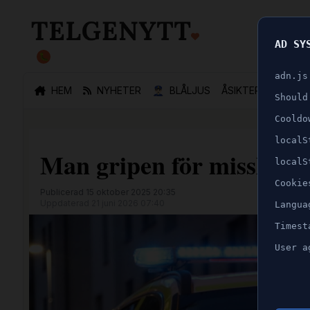
AD SY
🐛
adn.js
HEM
NYHETER
👮🏻‍♂️
BLÅLJUS
ÅSIKTER
SPORT
Should
Cooldo
localS
Man gripen för misshande
localS
Cookie
Publicerad 15 oktober 2025 20:35
Uppdaterad 21 juni 2026 07:40
Langua
Timest
User a