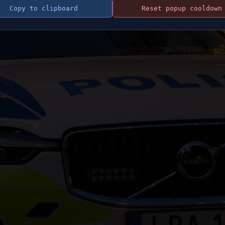
Copy to clipboard
Reset popup cooldown