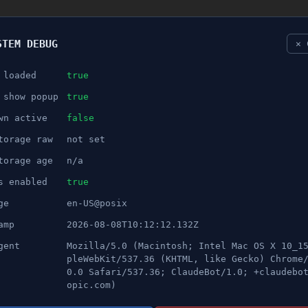
STEM DEBUG
✕ 
 loaded
true
NÖJE
 show popup
true
wn active
false
ANNONS
torage raw
not set
l i Södertälje
torage age
n/a
s enabled
true
ge
en-US@posix
amp
2026-08-08T10:12:12.132Z
gent
Mozilla/5.0 (Macintosh; Intel Mac OS X 10_1
pleWebKit/537.36 (KHTML, like Gecko) Chrome
0.0 Safari/537.36; ClaudeBot/1.0; +claudebo
opic.com)