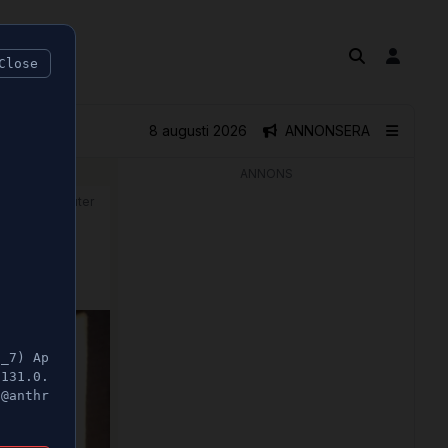
Close
8 augusti 2026
ANNONSERA
ANNONS
🕝 1 minuter
5_7) Ap
/131.0.
t@anthr