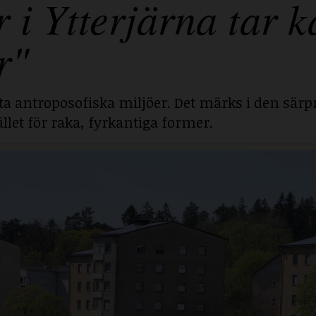
 Ytterjärna tar ka
r"
sta antroposofiska miljöer. Det märks i den särp
llet för raka, fyrkantiga former.