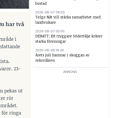
bostad
2026-08-07 08:00
Telge Nät vill stärka samarbetet med
lantbrukare
Nu har två
2026-08-07 05:00
DEBATT: Ett tryggare Södertälje kräver
område i
starka föreningar
mfattande
2026-08-06 19:30
Årets juli hamnar i skuggan av
rekordåren
ista.
varor. 23-
ANNONS
om pekas ut
ter rör
området.
 för ringa