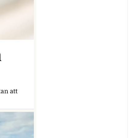
n
an att