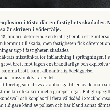
explosion i Kista där en fastighets skadades. 
 är skriven i Södertälje.
18 januari, detonerade en kraftig bomb i ett kontors
son kommit till skada, men fastigheten fick däremot o
åningar upp i fastigheten skadades.
häktats misstänkta för inblandning i sprängningen i K
 grovt brott mot lagen om brandfarliga och explosiva 
ör samma brott, samt allmänfarlig ödeläggelse.
soner misstänkts i ärendet.
 ett företag som drivs av anhöriga till en av de män s
kt mellan olika kriminella grupperingar. Enligt uppgif
undsvall och kopplas till flera våldsdåd i Stockholms
dan tidigare känd av polisen och har bland annat dömts