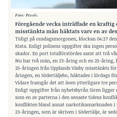
Foto: Pexels.
Föregående vecka inträffade en kraftig 
misstänkta män häktats varv en av dessa
Tidigt på onsdagsmorgonen, klockan 04:27 den 
Kista. Enligt polisens uppgifter ska ingen per
skador. En port totalförstördes samt att två v
Nu har två män, en 23-åring och en 25-åring, 
25-åringen från Upplands Väsby misstänkts för
åringen, en Södertäljebo, häktades i lördags f
Vidare framgår det att även ytterligare tre per
Enligt uppgifter från nyhetsbyrån Siren ligger
som en av parterna i den senaste tidens konfli
konflikten bland annat narkotikamarknaden i S
23-åringen, som är skriven i Södertälje, är se