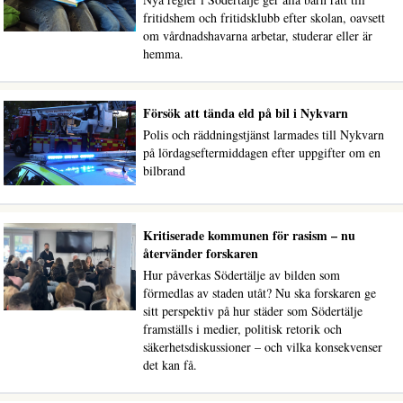
fritidshem och fritidsklubb efter skolan, oavsett
om vårdnadshavarna arbetar, studerar eller är
hemma.
Försök att tända eld på bil i Nykvarn
Polis och räddningstjänst larmades till Nykvarn
på lördagseftermiddagen efter uppgifter om en
bilbrand
Kritiserade kommunen för rasism – nu
återvänder forskaren
Hur påverkas Södertälje av bilden som
förmedlas av staden utåt? Nu ska forskaren ge
sitt perspektiv på hur städer som Södertälje
framställs i medier, politisk retorik och
säkerhetsdiskussioner – och vilka konsekvenser
det kan få.