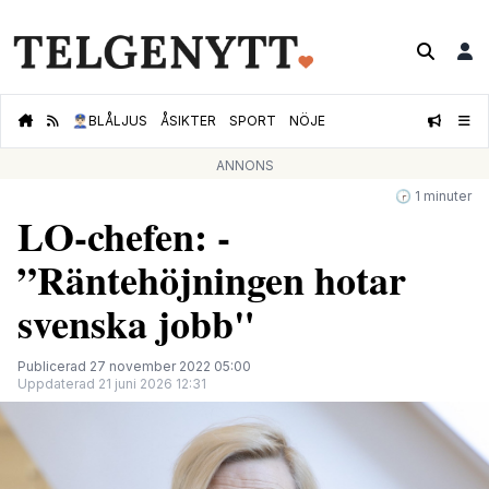
👮🏻‍♂️
BLÅLJUS
ÅSIKTER
SPORT
NÖJE
ANNONS
🕝 1 minuter
LO-chefen: -
”Räntehöjningen hotar
svenska jobb"
Publicerad 27 november 2022 05:00
Uppdaterad 21 juni 2026 12:31