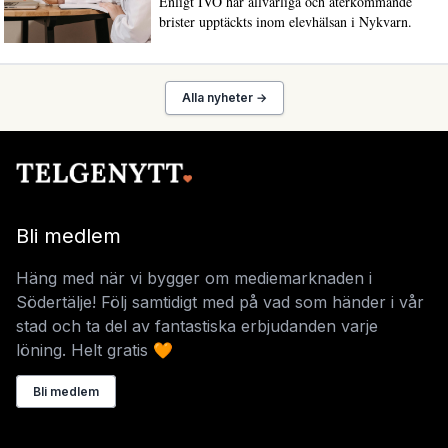
Enligt IVO har allvarliga och återkommande
brister upptäckts inom elevhälsan i Nykvarn.
Alla nyheter →
Bli medlem
Häng med när vi bygger om mediemarknaden i
Södertälje! Följ samtidigt med på vad som händer i vår
stad och ta del av fantastiska erbjudanden varje
löning. Helt gratis 🧡
Bli medlem