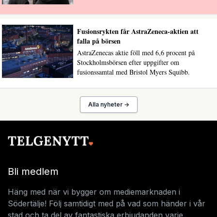
Fusionsrykten får AstraZeneca-aktien att
falla på börsen
AstraZenecas aktie föll med 6,6 procent på
Stockholmsbörsen efter uppgifter om
fusionssamtal med Bristol Myers Squibb.
Alla nyheter →
Bli medlem
Häng med när vi bygger om mediemarknaden i
Södertälje! Följ samtidigt med på vad som händer i vår
stad och ta del av fantastiska erbjudanden varje