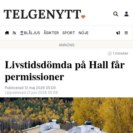
👮🏻‍♂️
BLÅLJUS
ÅSIKTER
SPORT
NÖJE
ANNONS
🕝 1 minuter
Livstidsdömda på Hall får
permissioner
Publicerad 12 maj 2026 05:00
Uppdaterad 21 juni 2026 05:08