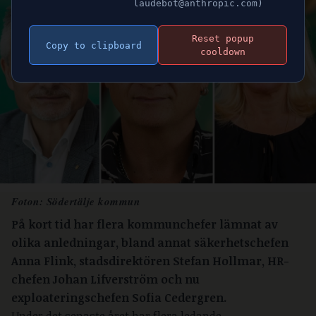
laudebot@anthropic.com)
Reset popup
Copy to clipboard
cooldown
Foton: Södertälje kommun
På kort tid har flera kommunchefer lämnat av
olika anledningar, bland annat säkerhetschefen
Anna Flink, stadsdirektören Stefan Hollmar, HR-
chefen Johan Lifverström och nu
exploateringschefen Sofia Cedergren.