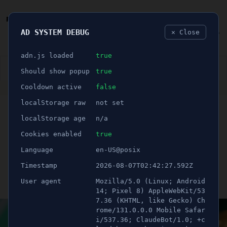
AD SYSTEM DEBUG
✕ Close
🐛
adn.js loaded
true
👮🏻‍♂️
BLÅLJUS
ÅSIKTER
SPORT
NÖJE
Should show popup
true
Cooldown active
false
ANNONS
localStorage raw
not set
🕝 1 minuter
LISTA: Här är cheferna
localStorage age
n/a
som lämnat Södertälje
Cookies enabled
true
Language
en-US@posix
kommun
Timestamp
2026-08-07T02:42:27.592Z
User agent
Mozilla/5.0 (Linux; Android
Publicerad 7 september 2023 16:42
Uppdaterad 21 juni 2026 11:57
14; Pixel 8) AppleWebKit/53
7.36 (KHTML, like Gecko) Ch
rome/131.0.0.0 Mobile Safar
i/537.36; ClaudeBot/1.0; +c