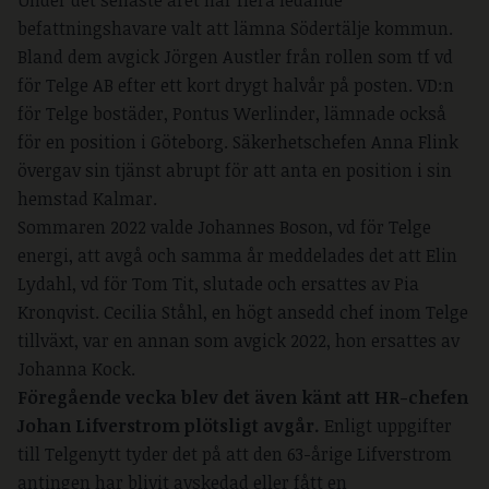
Under det senaste året har flera ledande
befattningshavare valt att lämna Södertälje kommun.
Bland dem avgick Jörgen Austler från rollen som tf vd
för Telge AB efter ett kort drygt halvår på posten. VD:n
för Telge bostäder, Pontus Werlinder, lämnade också
för en position i Göteborg.
Säkerhetschefen Anna Flink
övergav sin tjänst abrupt för att anta en position i sin
hemstad Kalmar.
Sommaren 2022 valde Johannes Boson, vd för Telge
energi, att avgå och samma år meddelades det att Elin
Lydahl, vd för Tom Tit, slutade och ersattes av Pia
Kronqvist. Cecilia Ståhl, en högt ansedd chef inom Telge
tillväxt, var en annan som avgick 2022, hon ersattes av
Johanna Kock.
Föregående vecka blev det även känt att HR-chefen
Johan Lifverstrom plötsligt avgår.
Enligt uppgifter
till Telgenytt tyder det på att den 63-årige Lifverstrom
antingen har blivit avskedad eller fått en