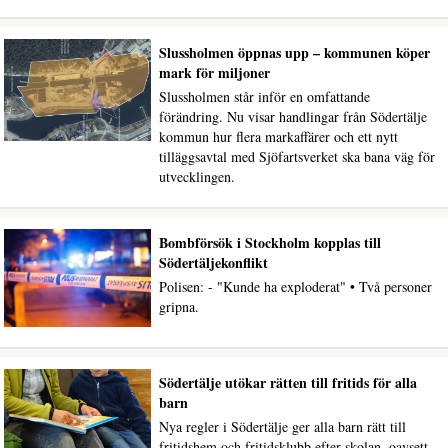
Slussholmen öppnas upp – kommunen köper
mark för miljoner
Slussholmen står inför en omfattande
förändring. Nu visar handlingar från Södertälje
kommun hur flera markaffärer och ett nytt
tilläggsavtal med Sjöfartsverket ska bana väg för
utvecklingen.
Bombförsök i Stockholm kopplas till
Södertäljekonflikt
Polisen: - "Kunde ha exploderat" • Två personer
gripna.
Södertälje utökar rätten till fritids för alla
barn
Nya regler i Södertälje ger alla barn rätt till
fritidshem och fritidsklubb efter skolan, oavsett