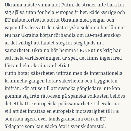
Ukraina måste vinna mot Putin, de strider inte bara för
sig själva utan för hela Europas frihet. Både Sverige och
EU måste fortsätta stötta Ukraina med pengar och
vapen tills dess att den sista ryska soldaten har lämnat.
Nu när Ukraina börjar förhandla om EU-medlemskap
är det viktigt att landet steg för steg bjuds in i
samarbetet. Ukraina hör hemma i EU. Putins krig har
satt hela världsordningen ur spel, det finns ingen fred
förrän hela Ukraina är befriat.
Putin hotar säkerheten utifrån men de internationella
kriminella gängen hotar säkerheten och tryggheten
inifrån. För att se till att svenska gängledare inte kan
gömma sig från rättvisan på spanska solkusten behövs
det ett bättre europeiskt polissamarbete. Liberalerna
vill att det inrättas en europeisk motsvarighet till FBI
som kan agera över landsgränserna och en EU-
åklagare som kan väcka åtal i svensk domstol.