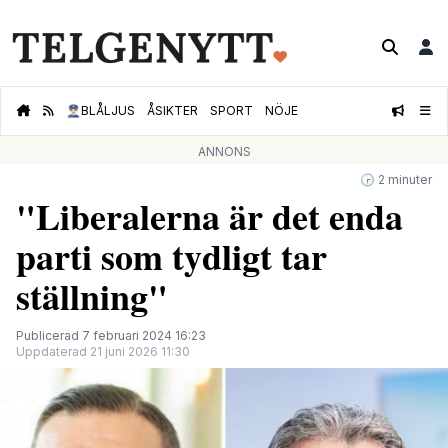
👮🏻‍♂️
BLÅLJUS
ÅSIKTER
SPORT
NÖJE
ANNONS
🕝 2 minuter
"Liberalerna är det enda
parti som tydligt tar
ställning"
Publicerad 7 februari 2024 16:23
Uppdaterad 21 juni 2026 11:30