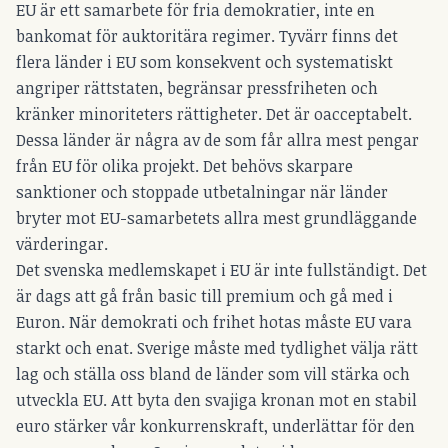
EU är ett samarbete för fria demokratier, inte en
bankomat för auktoritära regimer. Tyvärr finns det
flera länder i EU som konsekvent och systematiskt
angriper rättstaten, begränsar pressfriheten och
kränker minoriteters rättigheter. Det är oacceptabelt.
Dessa länder är några av de som får allra mest pengar
från EU för olika projekt. Det behövs skarpare
sanktioner och stoppade utbetalningar när länder
bryter mot EU-samarbetets allra mest grundläggande
värderingar.
Det svenska medlemskapet i EU är inte fullständigt. Det
är dags att gå från basic till premium och gå med i
Euron. När demokrati och frihet hotas måste EU vara
starkt och enat. Sverige måste med tydlighet välja rätt
lag och ställa oss bland de länder som vill stärka och
utveckla EU. Att byta den svajiga kronan mot en stabil
euro stärker vår konkurrenskraft, underlättar för den