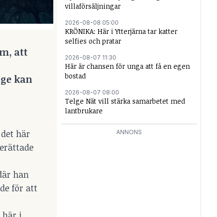
villaförsäljningar
2026-08-08 05:00
KRÖNIKA: Här i Ytterjärna tar katter
selfies och pratar
m, att
2026-08-07 11:30
Här är chansen för unga att få en egen
bostad
ige kan
2026-08-07 08:00
Telge Nät vill stärka samarbetet med
lantbrukare
 det här
ANNONS
berättade
 där han
de för att
 här i