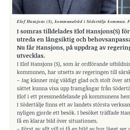
Elof Hansjons (S), kommunalråd i Södertälje kommun. F
I somras tilldelades
Elof Hansjons(S)
för
utreda en långsiktig och behovsanpassa
Nu får Hansjons, på uppdrag av regering
utvecklas.
I Elof Hansjons (S), som är ordförande utbildn
kommunen, har utsetts av regeringen till särsk
– Jag känner mig väldigt glad och stolt över at
sättet kunna visa upp framgångar från Södertälj
Elof i ett pressmeddelande på kommunens he
I Södertälje finns ett av landets största verk
nyligen gjorde ett besök. I besöket träffade Ha
få en klarar bild över situationen.
– Först av allt vill vi få en bild av hur läget s