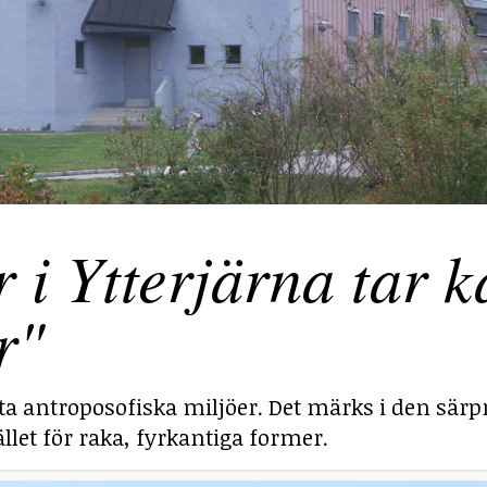
 Ytterjärna tar ka
r"
sta antroposofiska miljöer. Det märks i den särp
llet för raka, fyrkantiga former.