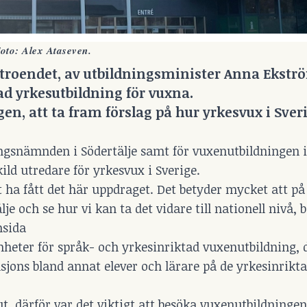
oto: Alex Ataseven.
troendet, av utbildningsminister Anna Ekströ
d yrkesutbildning för vuxna.
en, att ta fram förslag på hur yrkesvux i Sver
ingsnämnden i Södertälje samt för vuxenutbildningen i
ild utredare för yrkesvux i Sverige.
t ha fått det här uppdraget. Det betyder mycket att på
e och se hur vi kan ta det vidare till nationell nivå, 
msida
samheter för språk- och yrkesinriktad vuxenutbildning,
nsjons bland annat elever och lärare på de yrkesinrikta
er ut, därför var det viktigt att besöka vuxenutbildningen