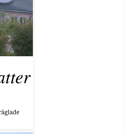
tter
räglade