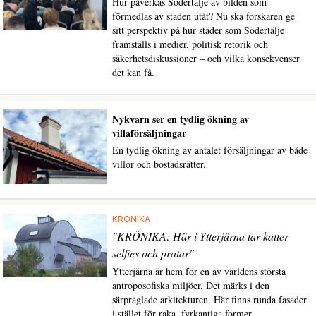
Hur påverkas Södertälje av bilden som
förmedlas av staden utåt? Nu ska forskaren ge
sitt perspektiv på hur städer som Södertälje
framställs i medier, politisk retorik och
säkerhetsdiskussioner – och vilka konsekvenser
det kan få.
Nykvarn ser en tydlig ökning av
villaförsäljningar
En tydlig ökning av antalet försäljningar av både
villor och bostadsrätter.
KRÖNIKA
"KRÖNIKA: Här i Ytterjärna tar katter
selfies och pratar"
Ytterjärna är hem för en av världens största
antroposofiska miljöer. Det märks i den
särpräglade arkitekturen. Här finns runda fasader
i stället för raka, fyrkantiga former.