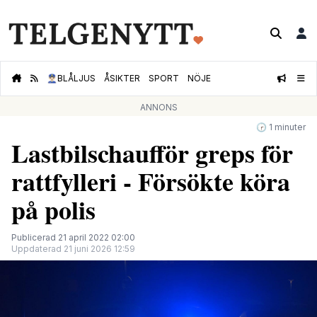
👮🏻‍♂️
BLÅLJUS
ÅSIKTER
SPORT
NÖJE
ANNONS
🕝 1 minuter
Lastbilschaufför greps för
rattfylleri - Försökte köra
på polis
Publicerad 21 april 2022 02:00
Uppdaterad 21 juni 2026 12:59