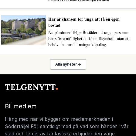
Här är chansen för unga att få en egen
bostad
Nu påminner Telge Bostäder att unga personer
har större möjlighet att få en lägenhet - utan att
behöva ha samlat många köpoäng.
Alla nyheter →
Bli medlem
Häng med när vi bygger om mediemarknaden i
Södertälje! Följ samtidigt med på vad som händer i vår
stad och ta del av fantastiska erbjudanden varje