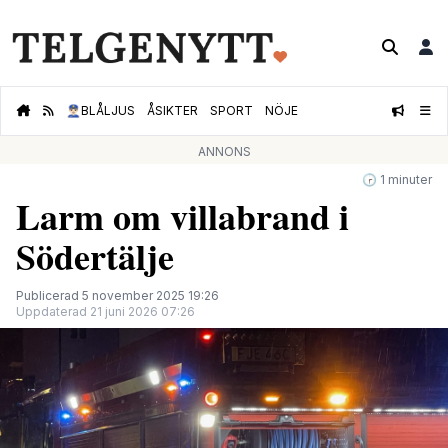
👮🏻‍♂️
BLÅLJUS
ÅSIKTER
SPORT
NÖJE
ANNONS
🕝 1 minuter
Larm om villabrand i
Södertälje
Publicerad 5 november 2025 19:26
Uppdaterad 21 juni 2026 07:26