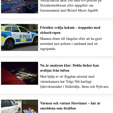
AstraZenecas aktie föll med 6,6 procent på
Stockholmsbörsen efter uppgifter om
fusionssamtal med Bristol Myers Squibb.
Försökte svälja kokain - stoppades med
elchockvapen
Mannen döms till fängelse efter att ha gjort
motstånd mot polisen i samband med ett
ingripande.
Nu är analysen klar: Dolda läckor kan
avslöjas från luften
Med hjälp av ett flygplan utrustat med
värmekamera har Telge Nät kartlagt
fjärrvärmenätet i Södertälje, Järna och Nykvarn.
Värmen och vattnet försvinner – här är
områdena som drabbas