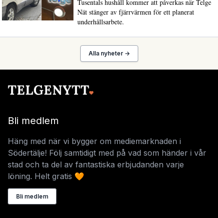
Tusentals hushåll kommer att påverkas när Telge
Nät stänger av fjärrvärmen för ett planerat
underhållsarbete.
Alla nyheter →
Bli medlem
Häng med när vi bygger om mediemarknaden i
Södertälje! Följ samtidigt med på vad som händer i vår
stad och ta del av fantastiska erbjudanden varje
löning. Helt gratis 🧡
Bli medlem