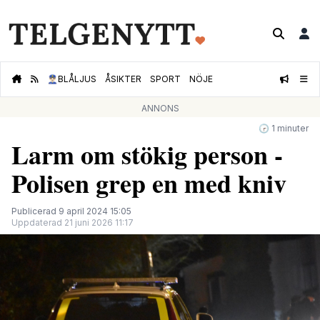
👮🏻‍♂️
BLÅLJUS
ÅSIKTER
SPORT
NÖJE
ANNONS
🕝 1 minuter
Larm om stökig person -
Polisen grep en med kniv
Publicerad 9 april 2024 15:05
Uppdaterad 21 juni 2026 11:17