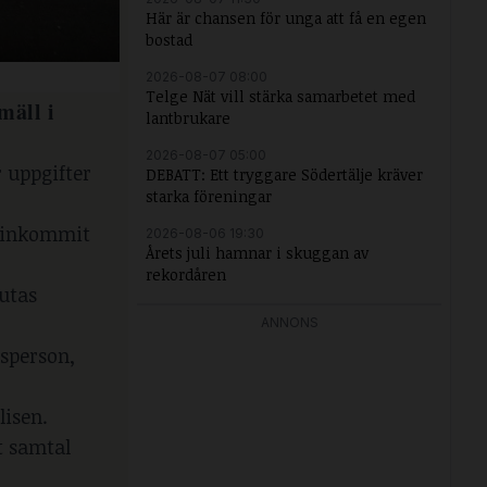
Här är chansen för unga att få en egen
bostad
2026-08-07 08:00
Telge Nät vill stärka samarbetet med
mäll i
lantbrukare
2026-08-07 05:00
r uppgifter
DEBATT: Ett tryggare Södertälje kräver
starka föreningar
r inkommit
2026-08-06 19:30
Årets juli hamnar i skuggan av
rekordåren
lutas
ANNONS
esperson,
isen.
t samtal