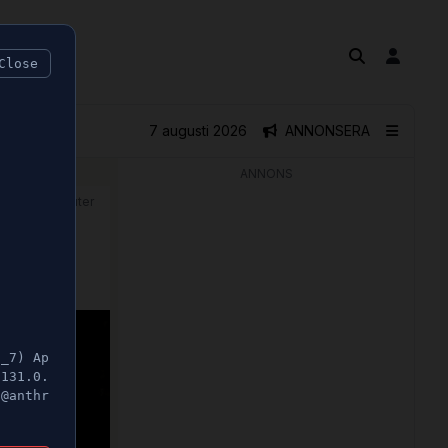
Close
7 augusti 2026
ANNONSERA
ANNONS
🕝 1 minuter
5_7) Ap
/131.0.
t@anthr