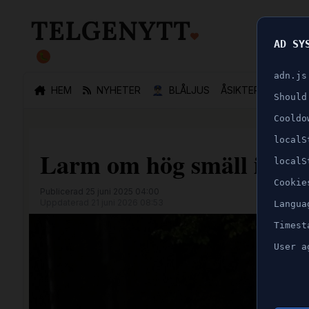
AD SY
🐛
adn.js
HEM
NYHETER
👮🏻‍♂️
BLÅLJUS
ÅSIKTER
SPORT
Should
Cooldo
localS
Larm om hög smäll i cent
localS
Cookie
Publicerad 25 juni 2025 04:00
Uppdaterad 21 juni 2026 08:53
Langua
Timest
User a