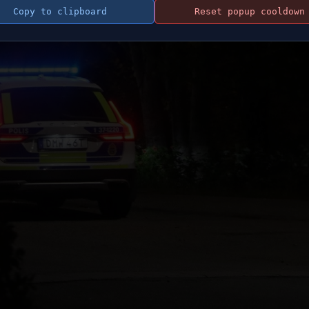
Copy to clipboard
Reset popup cooldown