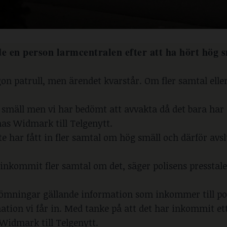
e en person larmcentralen efter att ha hört hög s
ågon patrull, men ärendet kvarstår. Om fler samtal elle
g smäll men vi har bedömt att avvakta då det bara ha
nas Widmark till Telgenytt.
e har fått in fler samtal om hög smäll och därför avs
r inkommit fler samtal om det, säger polisens presstal
ömningar gällande information som inkommer till pol
ation vi får in. Med tanke på att det har inkommit et
 Widmark till Telgenytt.