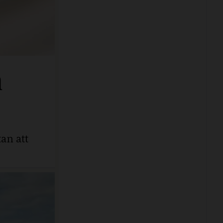
n
an att