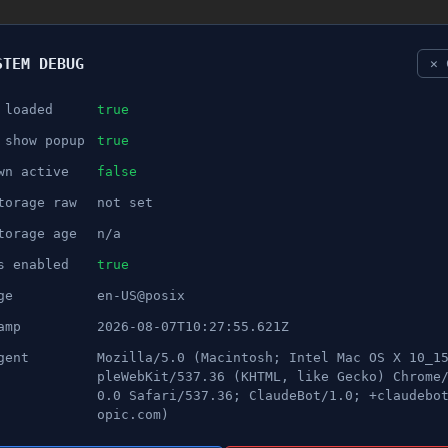
STEM DEBUG
✕ 
 loaded
true
NÖJE
 show popup
true
wn active
false
ANNONS
torage raw
not set
rala Södertälje
torage age
n/a
s enabled
true
ge
en-US@posix
amp
2026-08-07T10:27:55.621Z
gent
Mozilla/5.0 (Macintosh; Intel Mac OS X 10_1
pleWebKit/537.36 (KHTML, like Gecko) Chrome
0.0 Safari/537.36; ClaudeBot/1.0; +claudebo
opic.com)