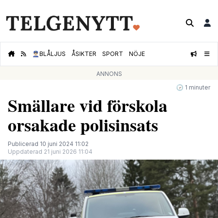
👮🏻‍♂️
BLÅLJUS
ÅSIKTER
SPORT
NÖJE
ANNONS
🕝 1 minuter
Smällare vid förskola
orsakade polisinsats
Publicerad 10 juni 2024 11:02
Uppdaterad 21 juni 2026 11:04