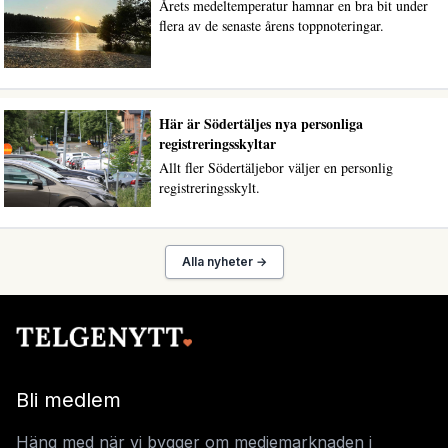
Årets medeltemperatur hamnar en bra bit under
flera av de senaste årens toppnoteringar.
Här är Södertäljes nya personliga
registreringsskyltar
Allt fler Södertäljebor väljer en personlig
registreringsskylt.
Alla nyheter →
Bli medlem
Häng med när vi bygger om mediemarknaden i