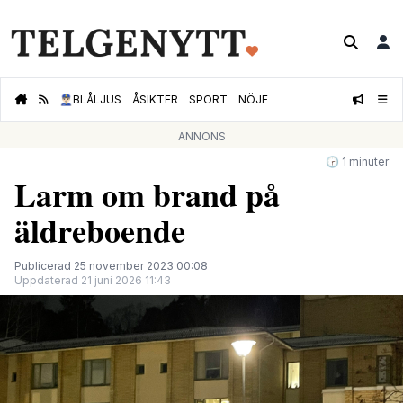
👮🏻‍♂️
BLÅLJUS
ÅSIKTER
SPORT
NÖJE
ANNONS
🕝 1 minuter
Larm om brand på
äldreboende
Publicerad 25 november 2023 00:08
Uppdaterad 21 juni 2026 11:43