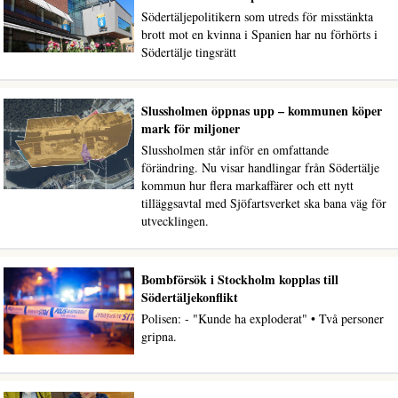
Södertäljepolitikern som utreds för misstänkta
brott mot en kvinna i Spanien har nu förhörts i
Södertälje tingsrätt
Slussholmen öppnas upp – kommunen köper
mark för miljoner
Slussholmen står inför en omfattande
förändring. Nu visar handlingar från Södertälje
kommun hur flera markaffärer och ett nytt
tilläggsavtal med Sjöfartsverket ska bana väg för
utvecklingen.
Bombförsök i Stockholm kopplas till
Södertäljekonflikt
Polisen: - "Kunde ha exploderat" • Två personer
gripna.