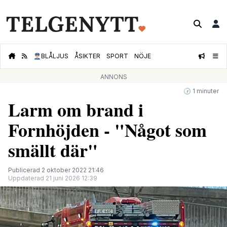
👮🏻‍♂️
BLÅLJUS
ÅSIKTER
SPORT
NÖJE
ANNONS
🕝 1 minuter
Larm om brand i
Fornhöjden - "Något som
smällt där"
Publicerad 2 oktober 2022 21:46
Uppdaterad 21 juni 2026 12:39