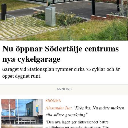
Nu öppnar Södertälje centrums
nya cykelgarage
Garaget vid Stationsplan rymmer cirka 75 cyklar och är
öppet dygnet runt.
ANNONS
KRÖNIKA
Alexander Isa:
"Krönika: Nu måste makten
tåla större granskning"
"Den nya lagen ger rättsväsendet bättre
möjligheter att granska situationer. När