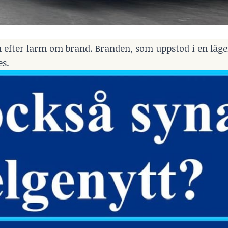
n efter larm om brand. Branden, som uppstod i en läge
es.