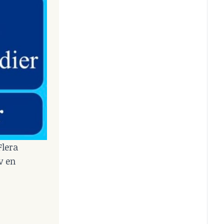
Flera
v en