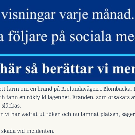
ett larm om en brand på Brolundavägen i Blombacka. 
ch fann en rökfylld lägenhet. Branden, som orsakats a
 släckas.
n vi har vädrat ut röken och nu lämnat platsen, säger
 skada vid incidenten.