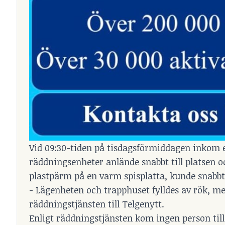
Vid 09:30-tiden på tisdagsförmiddagen inkom 
räddningsenheter anlände snabbt till platsen o
plastpärm på en varm spisplatta, kunde snabbt
- Lägenheten och trapphuset fylldes av rök, me
räddningstjänsten till Telgenytt.
Enligt räddningstjänsten kom ingen person till