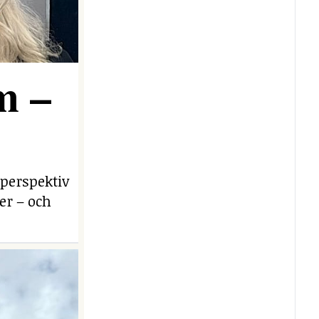
m –
 perspektiv
er – och