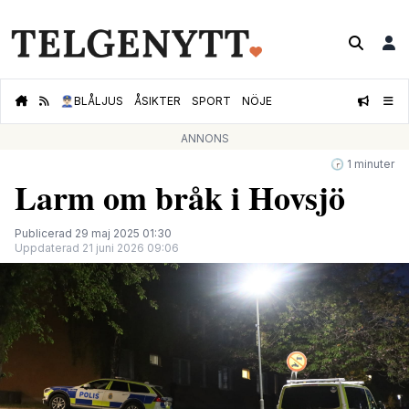
👮🏻‍♂️
BLÅLJUS
ÅSIKTER
SPORT
NÖJE
ANNONS
🕝 1 minuter
Larm om bråk i Hovsjö
Publicerad 29 maj 2025 01:30
Uppdaterad 21 juni 2026 09:06