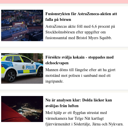
Fusionsrykten får AstraZeneca-aktien att
falla på börsen
AstraZenecas aktie föll med 6,6 procent på
Stockholmsbörsen efter uppgifter om
fusionssamtal med Bristol Myers Squibb.
Försökte svälja kokain - stoppades med
elchockvapen
Mannen döms till fängelse efter att ha gjort
motstånd mot polisen i samband med ett
ingripande.
Nu är analysen klar: Dolda läckor kan
avslöjas från luften
Med hjälp av ett flygplan utrustat med
värmekamera har Telge Nät kartlagt
fjärrvärmenätet i Södertälje, Järna och Nykvarn.