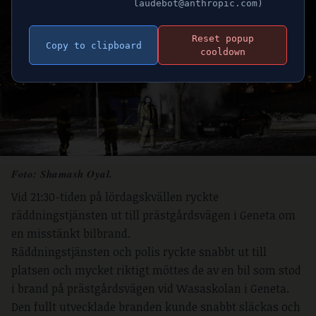
laudebot@anthropic.com)
Reset popup
Copy to clipboard
cooldown
Foto: Shamash Oyal.
Vid 21:30-tiden på lördagskvällen ryckte
räddningstjänsten ut till prästgårdsvägen i Geneta om
en misstänkt bilbrand.
Räddningstjänsten och polis ryckte snabbt ut till
platsen och mycket riktigt möttes de av en bil som stod
i brand på prästgårdsvägen vid Wasaskolan i Geneta.
Den fullt utvecklade branden kunde snabbt släckas och