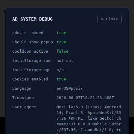
AD SYSTEM DEBUG
✕ Close
🐛
adn.js loaded
true
👮🏻‍♂️
BLÅLJUS
ÅSIKTER
SPORT
NÖJE
Should show popup
true
Cooldown active
false
ANNONS
localStorage raw
not set
🕝 1 minuter
Räddningstjänsten ryckte
localStorage age
n/a
ut efter larm om bilbrand
Cookies enabled
true
Language
en-US@posix
- Anmälan upprättad
Timestamp
2026-08-07T10:21:23.468Z
User agent
Mozilla/5.0 (Linux; Android
Publicerad 22 januari 2022 01:00
Uppdaterad 16 juni 2026 22:54
14; Pixel 8) AppleWebKit/53
7.36 (KHTML, like Gecko) Ch
rome/131.0.0.0 Mobile Safar
i/537.36; ClaudeBot/1.0; +c