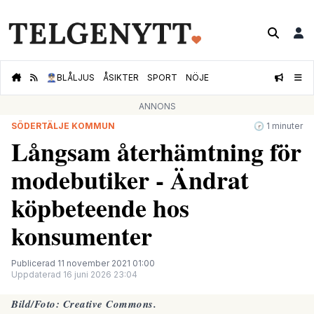
👮🏻‍♂️
BLÅLJUS
ÅSIKTER
SPORT
NÖJE
ANNONS
SÖDERTÄLJE KOMMUN
🕝 1 minuter
Långsam återhämtning för
modebutiker - Ändrat
köpbeteende hos
konsumenter
Publicerad 11 november 2021 01:00
Uppdaterad 16 juni 2026 23:04
Bild/Foto:
Creative Commons.