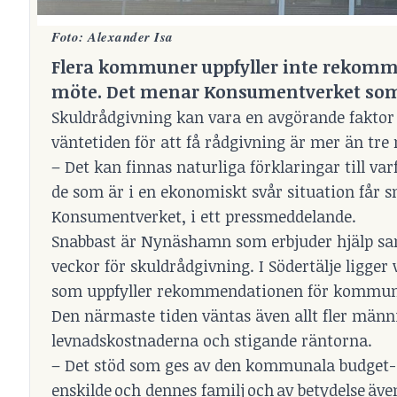
Foto: Alexander Isa
Flera kommuner uppfyller inte rekommen
möte. Det menar
Konsumentverket
som
Skuldrådgivning kan vara en avgörande fakt
väntetiden för att få rådgivning är mer än tr
– Det kan finnas naturliga förklaringar till var
de som är i en ekonomiskt svår situation får sn
Konsumentverket, i ett pressmeddelande.
Snabbast är Nynäshamn som erbjuder hjälp samm
veckor för skuldrådgivning. I Södertälje ligg
som uppfyller rekommendationen för kommune
Den närmaste tiden väntas även allt fler män
levnadskostnaderna och stigande räntorna.
– Det stöd som ges av den kommunala budget-
enskilde och dennes familj och av betydelse äv