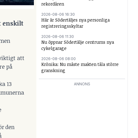
rekordåren
2026-08-06 16:30
Här är Södertäljes nya personliga
 enskilt
registreringsskyltar
2026-08-06 11:30
 men
Nu öppnar Södertälje centrums nya
cykelgarage
iktigt att
2026-08-06 08:00
Krönika: Nu måste makten tåla större
re på
granskning
ka 13
ANNONS
kommunerna
e
ör den
å