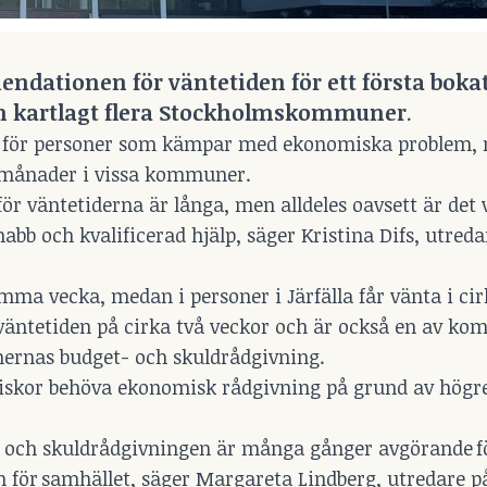
dationen för väntetiden för ett första bokat
 kartlagt flera Stockholmskommuner
.
or för personer som kämpar med ekonomiska problem,
e månader i vissa kommuner.
för väntetiderna är långa, men alldeles oavsett är det v
abb och kvalificerad hjälp, säger Kristina Difs, utreda
a vecka, medan i personer i Järfälla får vänta i cir
er väntetiden på cirka två veckor och är också en av 
rnas budget- och skuldrådgivning.
niskor behöva ekonomisk rådgivning på grund av högr
 och skuldrådgivningen är många gånger avgörande f
en för samhället, säger Margareta Lindberg, utredare p