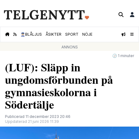
👮🏻‍♂️
BLÅLJUS
ÅSIKTER
SPORT
NÖJE
ANNONS
🕝 1 minuter
(LUF): Släpp in
ungdomsförbunden på
gymnasieskolorna i
Södertälje
Publicerad 11 december 2023 20:46
Uppdaterad 21 juni 2026 11:39