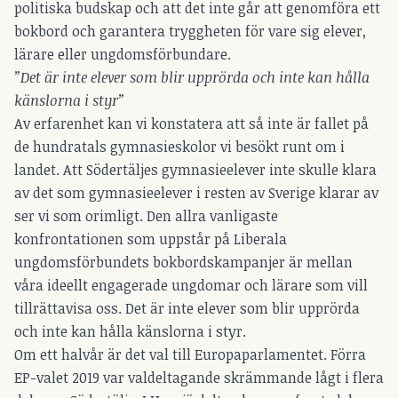
politiska budskap och att det inte går att genomföra ett
bokbord och garantera tryggheten för vare sig elever,
lärare eller ungdomsförbundare.
”Det är inte elever som blir upprörda och inte kan hålla
känslorna i styr”
Av erfarenhet kan vi konstatera att så inte är fallet på
de hundratals gymnasieskolor vi besökt runt om i
landet. Att Södertäljes gymnasieelever inte skulle klara
av det som gymnasieelever i resten av Sverige klarar av
ser vi som orimligt. Den allra vanligaste
konfrontationen som uppstår på Liberala
ungdomsförbundets bokbordskampanjer är mellan
våra ideellt engagerade ungdomar och lärare som vill
tillrättavisa oss. Det är inte elever som blir upprörda
och inte kan hålla känslorna i styr.
Om ett halvår är det val till Europaparlamentet. Förra
EP-valet 2019 var valdeltagande skrämmande lågt i flera