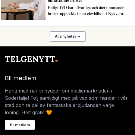
omfattande brister
Enligt IVO har allvarliga och återkommande
brister upptäckts inom elevhälsan i Nykvarn.
Alla nyheter →
Bli medlem
Häng med när vi bygger om mediemarknaden i
Södertälje! Följ samtidigt med på vad som händer i vår
stad och ta del av fantastiska erbjudanden varje
löning. Helt gratis 🧡
Bli medlem