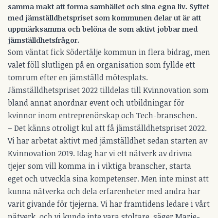
samma makt att forma samhället och sina egna liv. Syftet
med jämställdhetspriset som kommunen delar ut är att
uppmärksamma och belöna de som aktivt jobbar med
jämställdhetsfrågor.
Som väntat fick Södertälje kommun in flera bidrag, men
valet föll slutligen på en organisation som fyllde ett
tomrum efter en jämställd mötesplats.
Jämställdhetspriset 2022 tilldelas till Kvinnovation som
bland annat anordnar event och utbildningar för
kvinnor inom entreprenörskap och Tech-branschen.
– Det känns otroligt kul att få jämställdhetspriset 2022.
Vi har arbetat aktivt med jämställdhet sedan starten av
Kvinnovation 2019. Idag har vi ett nätverk av drivna
tjejer som vill komma in i viktiga branscher, starta
eget och utveckla sina kompetenser. Men inte minst att
kunna nätverka och dela erfarenheter med andra har
varit givande för tjejerna. Vi har framtidens ledare i vårt
nätverk, och vi kunde inte vara stoltare, säger Marie-