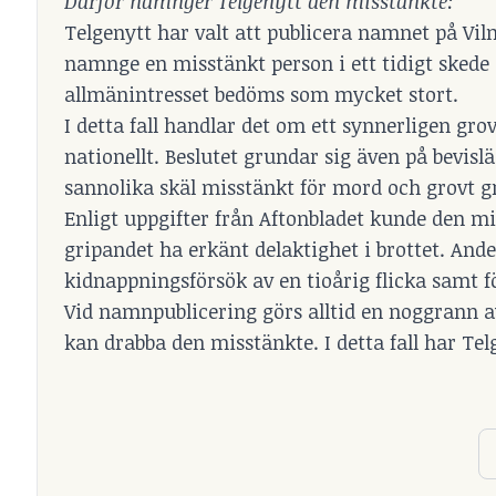
Därför namnger Telgenytt den misstänkte:
Telgenytt har valt att publicera namnet på Vi
namnge en misstänkt person i ett tidigt skede
allmänintresset bedöms som mycket stort.
I detta fall handlar det om ett synnerligen g
nationellt. Beslutet grundar sig även på bevis
sannolika skäl misstänkt för mord och grovt gr
Enligt uppgifter från Aftonbladet kunde den mi
gripandet ha erkänt delaktighet i brottet. A
kidnappningsförsök av en tioårig flicka samt f
Vid namnpublicering görs alltid en noggrann 
kan drabba den misstänkte. I detta fall har Te