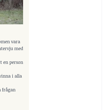
omen vara
ntervju med
tt en person
inna i alla
h frågan