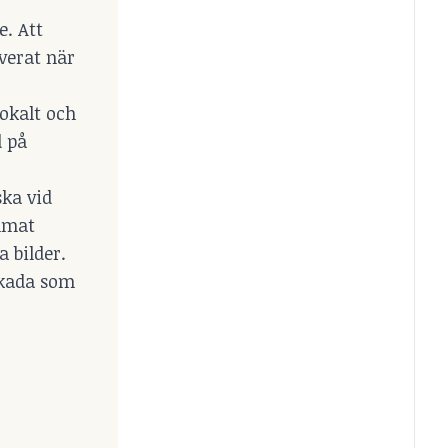
e. Att
verat när
okalt och
d på
ska vid
ammat
 bilder.
skada som