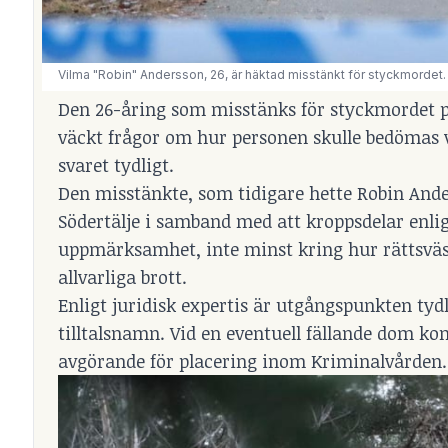
Vilma "Robin" Andersson, 26, är häktad misstänkt för styckmordet.
Den 26-åring som misstänks för styckmordet på
väckt frågor om hur personen skulle bedömas vi
svaret tydligt.
Den misstänkte, som tidigare hette Robin And
Södertälje i samband med att kroppsdelar enlig
uppmärksamhet, inte minst kring hur rättsvä
allvarliga brott.
Enligt juridisk expertis är utgångspunkten ty
tilltalsnamn. Vid en eventuell fällande dom ko
avgörande för placering inom Kriminalvården.