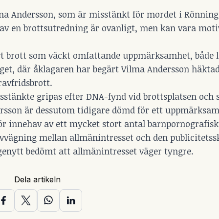
lma Andersson, som är misstänkt för mordet i Rönning
 av en brottsutredning är ovanligt, men kan vara moti
rovt brott som väckt omfattande uppmärksamhet, både l
läget, där åklagaren har begärt Vilma Andersson häkta
avfridsbrott.
sstänkte gripas efter DNA-fynd vid brottsplatsen och 
ndersson är dessutom tidigare dömd för ett uppmärks
ör innehav av ett mycket stort antal barnpornografiska
avvägning mellan allmänintresset och den publicitets
lgenytt bedömt att allmänintresset väger tyngre.
Dela artikeln