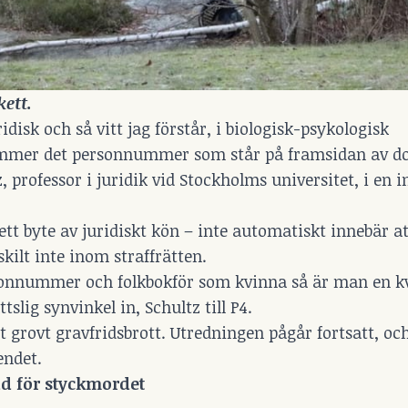
ett. 
idisk och så vitt jag förstår, i biologisk-psykologisk
ommer det personnummer som står på framsidan av d
rofessor i juridik vid Stockholms universitet, i en i
ett byte av juridiskt kön – inte automatiskt innebär a
ilt inte inom straffrätten.
ersonnummer och folkbokför som kvinna så är man en kv
tslig synvinkel in, Schultz till P4.
 grovt gravfridsbrott. Utredningen pågår fortsatt, oc
endet.
d för styckmordet