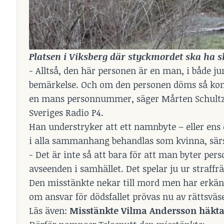
Platsen i Viksberg där styckmordet ska ha sk
- Alltså, den här personen är en man, i både jur
bemärkelse. Och om den personen döms så k
en mans personnummer, säger Mårten Schultz, p
Sveriges Radio P4.
Han understryker att ett namnbyte – eller ens 
i alla sammanhang behandlas som kvinna, särsk
- Det är inte så att bara för att man byter p
avseenden i samhället. Det spelar ju ur straffrät
Den misstänkte nekar till mord men har erkänt
om ansvar för dödsfallet prövas nu av rättsväs
Läs även:
Misstänkte Vilma Andersson häkta