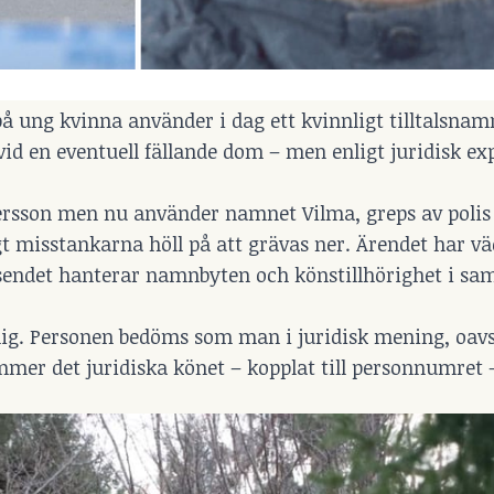
 ung kvinna använder i dag ett kvinnligt tilltalsnam
d en eventuell fällande dom – men enligt juridisk ex
ersson men nu använder namnet Vilma, greps av polis 
t misstankarna höll på att grävas ner. Ärendet har vä
sendet hanterar namnbyten och könstillhörighet i s
dlig. Personen bedöms som man i juridisk mening, oavs
mmer det juridiska könet – kopplat till personnumret 