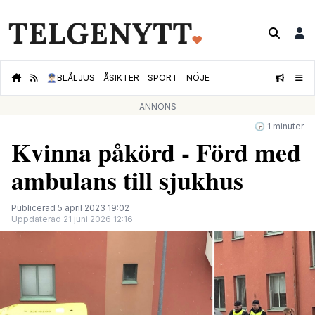
👮🏻‍♂️
BLÅLJUS
ÅSIKTER
SPORT
NÖJE
ANNONS
🕝 1 minuter
Kvinna påkörd - Förd med
ambulans till sjukhus
Publicerad 5 april 2023 19:02
Uppdaterad 21 juni 2026 12:16