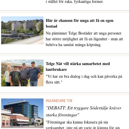
i stället för raka, fyrkantiga former.
Här är chansen för unga att få en egen
bostad
Nu påminner Telge Bostäder att unga personer
har större möjlighet att få en lägenhet - utan att
behöva ha samlat många köpoäng.
Telge Nät vill stärka samarbetet med
lantbrukare
"Vi har en bra dialog i dag och kan påverka på
flera sätt."
INSÄNDARE 7/8
"DEBATT: Ett tryggare Södertälje kräver
starka föreningar"
"Föreningar ska kunna fokusera på sin
verksamhet, inte på att varje år kämpa för sin