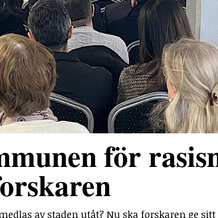
mmunen för rasis
forskaren
medlas av staden utåt? Nu ska forskaren ge sitt