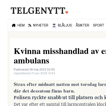
HEM
NYHETER
👮🏻‍♂️
BLÅLJUS
ÅSIKTER
SPORT
Kvinna misshandlad av en
ambulans
Publicerad 26 maj 2022 02:00
Uppdaterad 21 juni 2026 12:54
Strax efter midnatt natten mot torsdag lar
där det dessutom finns barn.
Polisen ryckte snabb ut till platsen oc
Det var efter ett samtal till larmcentralen klo