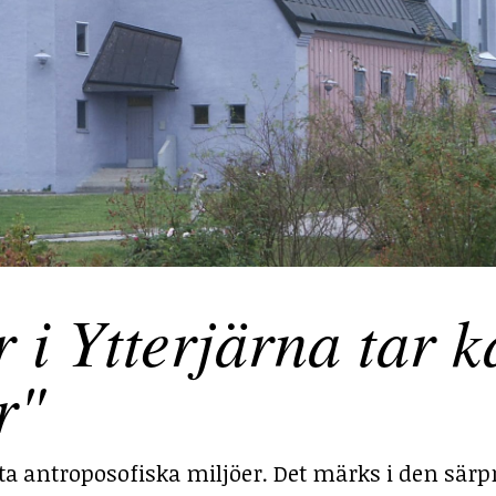
 Ytterjärna tar ka
r"
sta antroposofiska miljöer. Det märks i den särp