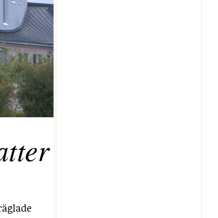
tter
räglade