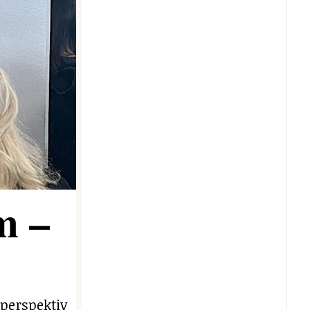
m –
 perspektiv