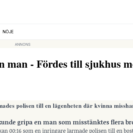
NÖJE
ANNONS
 man - Fördes till sjukhus 
mades polisen till en lägenheten där kvinna missha
h kunde gripa en man som misstänktes flera bro
ckan 00:16 som en inringare larmade polisen till en bos