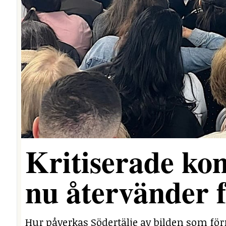
Kritiserade ko
nu återvänder 
Hur påverkas Södertälje av bilden som för