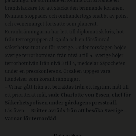
brandsläckare för att släcka den brinnande koranen.
Kvinnan stoppades och omhändertogs snabbt av polis,
och evenemanget fortsatte som planerat.
Koranbränningarna har lett till diplomatisk kris, hot
från terrorgruppen al-Qaida och en försämrad
säkerhetssituation för Sverige. Under torsdagen höjde
Sverige terrorhotnivån från nivå 3 till 4. Sverige höjer
terrorhotnivån från nivå 3 till 4, meddelar Säpochefen
under en presskonferens. Orsaken uppges vara
händelser som koranbränningar.
– Vi har gått från att betraktas från ett legitimt mål till
ett prioriterat mål,
sade Charlotte von Essen, chef för
Säkerhetspolisen under gårdagens pressträff.
Läs även: –
Britter avråds från att besöka Sverige –
Varnar för terrordåd
Dela artikeln