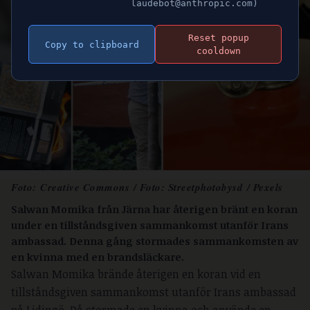
laudebot@anthropic.com)
Reset popup
Copy to clipboard
cooldown
Foto:
Creative Commons
/ Foto: Streetphotobysd / Pexels
Salwan Momika från Järna har återigen bränt en koran
under en tillståndsgiven sammankomst utanför Irans
ambassad. Denna gång stormades sammankomsten av
en kvinna med en brandsläckare.
Salwan Momika brände återigen en koran vid en
tillståndsgiven sammankomst utanför Irans ambassad
på Lidingö. Då stormade en kvinna och använde en