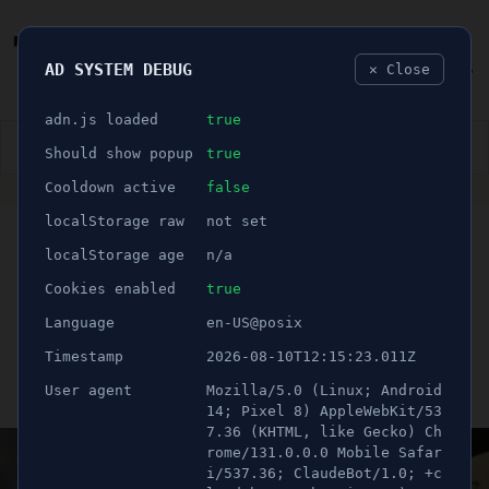
AD SYSTEM DEBUG
✕ Close
🐛
adn.js loaded
true
👮🏻‍♂️
BLÅLJUS
ÅSIKTER
SPORT
NÖJE
Should show popup
true
Cooldown active
false
ANNONS
localStorage raw
not set
🕝 1 minuter
Kvinna med
localStorage age
n/a
brandsläckare ingrep mot
Cookies enabled
true
Language
en-US@posix
koranbrännaren
Timestamp
2026-08-10T12:15:23.011Z
User agent
Mozilla/5.0 (Linux; Android
Publicerad 18 augusti 2023 13:54
Uppdaterad 21 juni 2026 12:00
14; Pixel 8) AppleWebKit/53
7.36 (KHTML, like Gecko) Ch
rome/131.0.0.0 Mobile Safar
i/537.36; ClaudeBot/1.0; +c