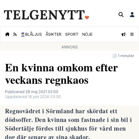
👮🏻‍♂️
BLÅLJUS
ÅSIKTER
SPORT
NÖJE
ANNONS
🕝 1 minuter
En kvinna omkom efter
veckans regnkaos
Publicerad 28 maj 2021 02:00
Uppdaterad 16 juni 2026 23:30
Regnovädret i Sörmland har skördat ett
dödsoffer. Den kvinna som fastnade i sin bil i
Södertälje fördes till sjukhus för vård men
dog där senare av sina skador.