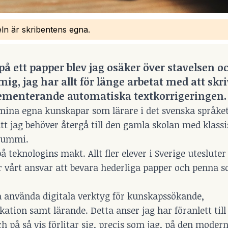
eln är skribentens egna.
på ett papper blev jag osäker över stavelsen o
mig, jag har allt för länge arbetat med att skr
plementerande automatiska textkorrigeringen.
g mina egna kunskapar som lärare i det svenska språket
att jag behöver återgå till den gamla skolan med klass
dgummi.
 teknologins makt. Allt fler elever i Sverige utesluter
är vårt ansvar att bevara hederliga papper och penna 
a använda digitala verktyg för kunskapssökande,
ion samt lärande. Detta anser jag har föranlett till 
h på så vis förlitar sig, precis som jag, på den moder