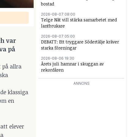
bostad
2026-08-07 08:00
Telge Nät vill stärka samarbetet med
lantbrukare
2026-08-07 05:00
ch var
DEBATT: Ett tryggare Södertälje kräver
starka föreningar
iva på
2026-08-06 19:30
Årets juli hamnar i skuggan av
 på allra
rekordåren
iska
ANNONS
 de klassiga
som en
att elever
na