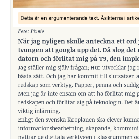
Detta är en argumenterande text. Åsikterna i artik
Foto: Pixnio
När jag nyligen skulle anteckna ett ord 
tvungen att googla upp det. Då slog det 
datorn och förlitat mig på T9, den im
Jag ställer mig själv frågan; Hur utvecklar ja
bästa sätt. Och jag har kommit till slutsatsen 
redskap som verktyg. Papper, penna och sud
Men jag är inte ensam om att ha förlitat mig på
redskapen och förlitar sig på teknologin. Det 
viktig inlärning.
Enligt den svenska läroplanen ska elever kunn
informationsbearbetning, skapande, kommunikat
nyttjar de digitala verktygen i klassrummen oc