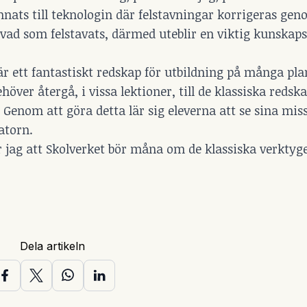
mnats till teknologin där felstavningar korrigeras gen
se vad som felstavats, därmed uteblir en viktig kunskap
är ett fantastiskt redskap för utbildning på många pla
över återgå, i vissa lektioner, till de klassiska redsk
 Genom att göra detta lär sig eleverna att se sina mis
atorn.
er jag att Skolverket bör måna om de klassiska verktyg
Dela artikeln