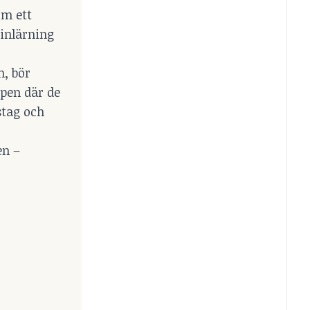
om ett
sinlärning
n, bör
apen där de
stag och
en –