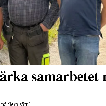
stärka samarbetet
på flera sätt."