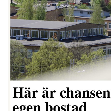
Här är chansen 
egen bostad