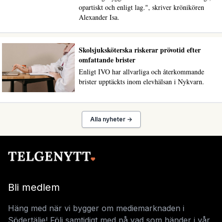
opartiskt och enligt lag.", skriver krönikören
Alexander Isa.
Skolsjuksköterska riskerar prövotid efter
omfattande brister
Enligt IVO har allvarliga och återkommande
brister upptäckts inom elevhälsan i Nykvarn.
Alla nyheter →
Bli medlem
Häng med när vi bygger om mediemarknaden i
Södertälje! Följ samtidigt med på vad som händer i vår