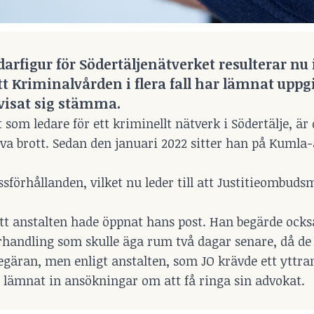
arfigur för Södertäljenätverket resulterar nu i
t Kriminalvården i flera fall har lämnat uppgi
visat sig stämma.
om ledare för ett kriminellt nätverk i Södertälje, är 
rova brott. Sedan den januari 2022 sitter han på Kumla
sförhållanden, vilket nu leder till att Justitieombud
t anstalten hade öppnat hans post. Han begärde också
örhandling som skulle äga rum två dagar senare, då d
gäran, men enligt anstalten, som JO krävde ett yttra
 lämnat in ansökningar om att få ringa sin advokat.