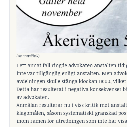
(Annonslänk)
I ett annat fall ringde advokaten anstalten ti
inte var tillgänglig enligt anstalten. Men adv
avdelningen skulle stänga klockan 18:00, vilke
Detta har resulterat i negativa konsekvenser b
av advokaten.
Anmälan resulterar nu i viss kritik mot anstal
klagomålen, såsom systematiskt granskad post,
inom ramen för utredningen som inte har vis