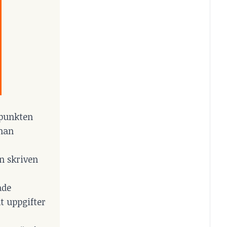
dpunkten
nnan
n skriven
ade
t uppgifter