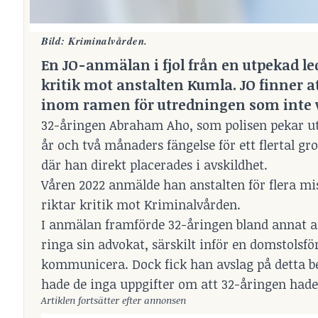
Bild: Kriminalvården.
En JO-anmälan i fjol från en utpekad led
kritik mot anstalten Kumla. JO finner at
inom ramen för utredningen som inte 
32-åringen Abraham Aho, som polisen pekar ut s
år och två månaders fängelse för ett flertal g
där han direkt placerades i avskildhet.
Våren 2022 anmälde han anstalten för flera mis
riktar kritik mot Kriminalvården.
I anmälan framförde 32-åringen bland annat at
ringa sin advokat, särskilt inför en domstolsf
kommunicera. Dock fick han avslag på detta be
hade de inga uppgifter om att 32-åringen hade
Artiklen fortsätter efter annonsen