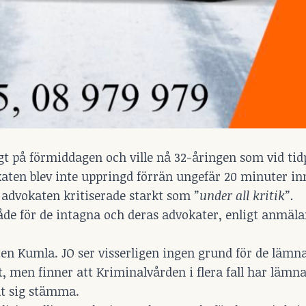
digt på förmiddagen och ville nå 32-åringen som vid ti
okaten blev inte uppringd förrän ungefär 20 minuter i
t advokaten kritiserade starkt som
”under all kritik”.
åde för de intagna och deras advokater, enligt anmäla
ten Kumla. JO ser visserligen ingen grund för de lämn
 men finner att Kriminalvården i flera fall har lämna
at sig stämma.