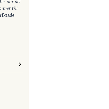
ter när det
nner till
 riktade