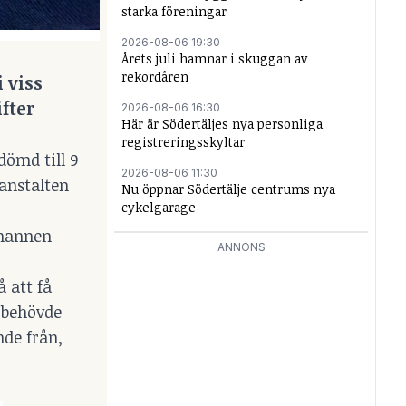
starka föreningar
2026-08-06 19:30
Årets juli hamnar i skuggan av
rekordåren
 viss
fter
2026-08-06 16:30
Här är Södertäljes nya personliga
registreringsskyltar
dömd till 9
2026-08-06 11:30
-anstalten
Nu öppnar Södertälje centrums nya
cykelgarage
smannen
ANNONS
 att få
e behövde
nde från,