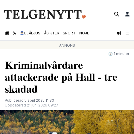
👮🏻‍♂️
BLÅLJUS
ÅSIKTER
SPORT
NÖJE
ANNONS
🕝 1 minuter
Kriminalvårdare
attackerade på Hall - tre
skadad
Publicerad 5 april 2025 11:30
Uppdaterad 21 juni 2026 09:27