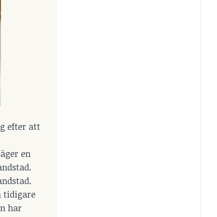
 efter att
säger en
andstad.
andstad.
 tidigare
on har