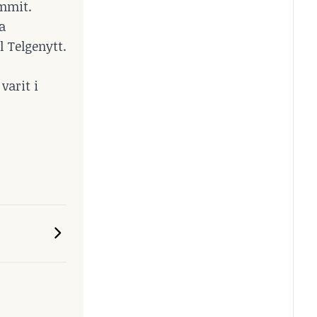
ommit.
a
 Telgenytt.
varit i