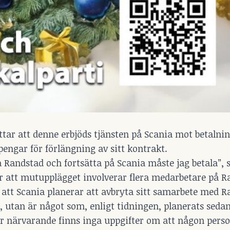
tar att denne erbjöds tjänsten på Scania mot betalning
 pengar för förlängning av sitt kontrakt.
 på Randstad och fortsätta på Scania måste jag betala”, 
 att mutupplägget involverar flera medarbetare på R
tt Scania planerar att avbryta sitt samarbete med R
 utan är något som, enligt tidningen, planerats sedan
För närvarande finns inga uppgifter om att någon pers