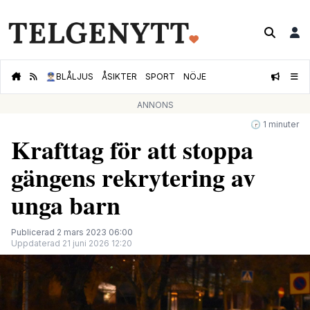
👮🏻‍♂️
BLÅLJUS
ÅSIKTER
SPORT
NÖJE
ANNONS
🕝 1 minuter
Krafttag för att stoppa
gängens rekrytering av
unga barn
Publicerad 2 mars 2023 06:00
Uppdaterad 21 juni 2026 12:20