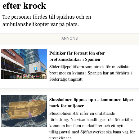
efter krock
Tre personer fördes till sjukhus och en
ambulanshelikopter var på plats.
ANNONS
Politiker får fortsatt lön efter
brottsmisstankar i Spanien
Södertäljepolitikern som utreds för misstänkta
brott mot en kvinna i Spanien har nu förhörts i
Södertälje tingsrätt
Slussholmen öppnas upp – kommunen köper
mark för miljoner
Slussholmen står inför en omfattande
förändring. Nu visar handlingar från Södertälje
kommun hur flera markaffärer och ett nytt
tilläggsavtal med Sjöfartsverket ska bana väg för
utvecklingen.