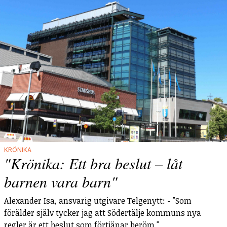
KRÖNIKA
"Krönika: Ett bra beslut – låt
barnen vara barn"
Alexander Isa, ansvarig utgivare Telgenytt: - "Som
förälder själv tycker jag att Södertälje kommuns nya
regler är ett beslut som förtjänar beröm."