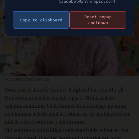
laudebot@anthropic.com)
Reset popup
Copy to clipboard
cooldown
Foto: Nykvarns kommun
Konstnären Anneli Olander Berglund har utsetts till
Nykvarns nya hedersmedborgare. Utmärkelsen
uppmärksammar både hennes konstnärliga gärning
och hennes arbete med att skapa en ny mötesplats för
kultur och kreativitet i kommunen.
Vid kommunfullmäktiges sammanträde tidigare i maj
mottog Anneli Olander Berglund utmärkelsen som