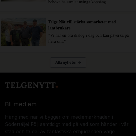
behöva ha samlat många köpoäng.
Telge Nät vill stärka samarbetet med
lantbrukare
"Vi har en bra dialog i dag och kan påverka på
flera sätt."
Alla nyheter →
Bli medlem
Häng med när vi bygger om mediemarknaden i
Södertälje! Följ samtidigt med på vad som händer i vår
stad och ta del av fantastiska erbjudanden varje