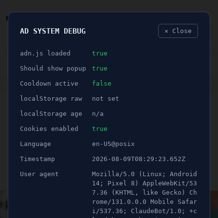
AD SYSTEM DEBUG
✕ Close
🐛
adn.js loaded
true
👮🏻‍♂️
BLÅLJUS
ÅSIKTER
SPORT
NÖJE
Should show popup
true
Cooldown active
false
ANNONS
localStorage raw
not set
🕝 1 minuter
Konstnären blir
localStorage age
n/a
kommunens nya
Cookies enabled
true
Language
en-US@posix
hedersmedborgare
Timestamp
2026-08-09T08:29:23.652Z
User agent
Mozilla/5.0 (Linux; Android
Publicerad 3 juni 2026 16:30
Uppdaterad 21 juni 2026 04:53
14; Pixel 8) AppleWebKit/53
7.36 (KHTML, like Gecko) Ch
rome/131.0.0.0 Mobile Safar
i/537.36; ClaudeBot/1.0; +c