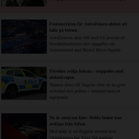
Fusionsrykten får AstraZeneca-aktien att
falla på börsen
AstraZenecas aktie föll med 6,6 procent på
Stockholmsbörsen efter uppgifter om
fusionssamtal med Bristol Myers Squibb.
Försökte svälja kokain - stoppades med
elchockvapen
Mannen döms till fängelse efter att ha gjort
motstånd mot polisen i samband med ett
ingripande.
Nu är analysen klar: Dolda läckor kan
avslöjas från luften
Med hjälp av ett flygplan utrustat med
värmekamera har Telge Nät kartlagt