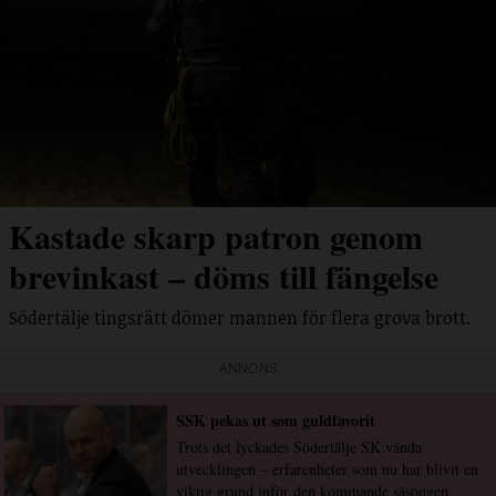
Kastade skarp patron genom
brevinkast – döms till fängelse
Södertälje tingsrätt dömer mannen för flera grova brott.
ANNONS
SSK pekas ut som guldfavorit
Trots det lyckades Södertälje SK vända
utvecklingen – erfarenheter som nu har blivit en
viktig grund inför den kommande säsongen.