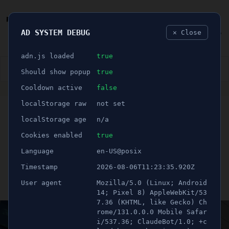
AD SYSTEM DEBUG
✕ Close
🐛
adn.js loaded
true
👮🏻‍♂️
BLÅLJUS
ÅSIKTER
SPORT
NÖJE
Should show popup
true
Cooldown active
false
ANNONS
localStorage raw
not set
🕝 1 minuter
Konkursrekord i
localStorage age
n/a
Södertälje under första
Cookies enabled
true
Language
en-US@posix
halvåret
Timestamp
2026-08-06T11:23:35.920Z
User agent
Mozilla/5.0 (Linux; Android
Publicerad 8 juli 2026 08:00
Uppdaterad 8 juli 2026 08:00
14; Pixel 8) AppleWebKit/53
7.36 (KHTML, like Gecko) Ch
rome/131.0.0.0 Mobile Safar
i/537.36; ClaudeBot/1.0; +c