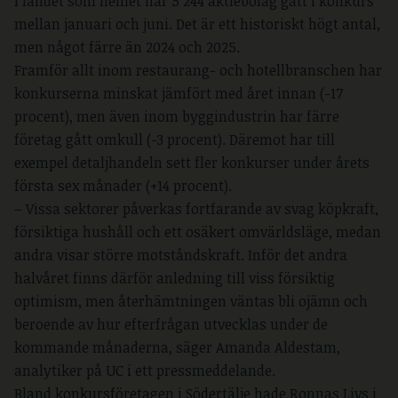
I landet som helhet har 5 244 aktiebolag gått i konkurs
mellan januari och juni. Det är ett historiskt högt antal,
men något färre än 2024 och 2025.
Framför allt inom restaurang- och hotellbranschen har
konkurserna minskat jämfört med året innan (-17
procent), men även inom byggindustrin har färre
företag gått omkull (-3 procent). Däremot har till
exempel detaljhandeln sett fler konkurser under årets
första sex månader (+14 procent).
– Vissa sektorer påverkas fortfarande av svag köpkraft,
försiktiga hushåll och ett osäkert omvärldsläge, medan
andra visar större motståndskraft. Inför det andra
halvåret finns därför anledning till viss försiktig
optimism, men återhämtningen väntas bli ojämn och
beroende av hur efterfrågan utvecklas under de
kommande månaderna, säger Amanda Aldestam,
analytiker på UC i ett pressmeddelande.
Bland konkursföretagen i Södertälje hade Ronnas Livs i