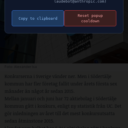
laudebot@anthropic.com)
Reset popup
Copy to clipboard
cooldown
Foto: Alexander Isa
Konkurserna i Sverige vänder ner. Men i Södertälje
kommun har fler företag fallit under årets första sex
månader än något år sedan 2015.
Mellan januari och juni har 72 aktiebolag i Södertälje
kommun gått i konkurs, enligt ny statistik från UC. Det
gör inledningen av året till det mest konkursutsatta
sedan åtminstone 2015.