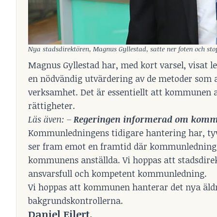
Nya stadsdirektören, Magnus Gyllestad, satte ner foten och s
Magnus Gyllestad har, med kort varsel, visat
en nödvändig utvärdering av de metoder som a
verksamhet. Det är essentiellt att kommunen 
rättigheter.
Läs även: –
Regeringen informerad om komm
Kommunledningens tidigare hantering har, tyv
ser fram emot en framtid där kommunledningen
kommunens anställda. Vi hoppas att stadsdire
ansvarsfull och kompetent kommunledning.
Vi hoppas att kommunen hanterar det nya äldr
bakgrundskontrollerna.
Daniel Eilert,