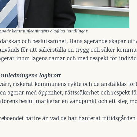
toppade kommunledningens olagliga handlingar.
 ledarskap och beslutsamhet. Hans agerande skapar ut
nvänds för att säkerställa en trygg och säker kommu
agerar inom lagens ramar och med respekt för indivi
unledningens lagbrott
ärr, riskerat kommunens rykte och de anställdas fört
 agerar med öppenhet, rättssäkerhet och respekt för
ktörens beslut markerar en vändpunkt och ett steg m
eboendet bättre än vad de har hanterat fritidsgården