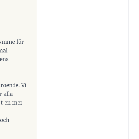
rymme för
nal
dens
roende. Vi
 alla
ot en mer
 och