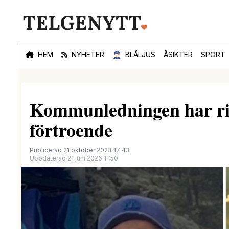
HEM
NYHETER
👮🏻‍♂️
BLÅLJUS
ÅSIKTER
SPORT
Kommunledningen har ris
förtroende
Publicerad 21 oktober 2023 17:43
Uppdaterad 21 juni 2026 11:50