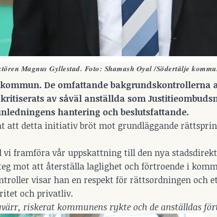
ektören Magnus Gyllestad. Foto: Shamash Oyal /Södertälje kommu
lje kommun. De omfattande bakgrundskontrollerna 
kritiserats av såväl anställda som Justitieombu
unledningens hantering och beslutsfattande.
 att detta initiativ bröt mot grundläggande rättspri
vi framföra vår uppskattning till den nya stadsdirek
teg mot att återställa laglighet och förtroende i kom
roller visar han en respekt för rättsordningen och e
itet och privatliv.
ärr, riskerat kommunens rykte och de anställdas för