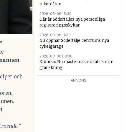
rekordåren
2026-08-06 16:30
Här är Södertäljes nya personliga
registreringsskyltar
2026-08-06 11:30
Nu öppnar Södertälje centrums nya
n
cykelgarage
av
2026-08-06 08:00
dsmannen
Krönika: Nu måste makten tåla större
granskning
nciper och
ANNONS
tören,
munen.
tt
troende.”