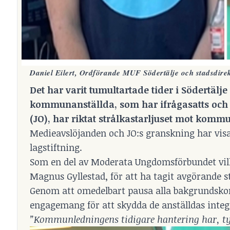
Daniel Eilert, Ordförande MUF Södertälje och stadsdir
Det har varit tumultartade tider i Södertä
kommunanställda, som har ifrågasatts och 
(JO), har riktat strålkastarljuset mot komm
Medieavslöjanden och JO:s granskning har visat
lagstiftning.
Som en del av Moderata Ungdomsförbundet vill 
Magnus Gyllestad, för att ha tagit avgörande s
Genom att omedelbart pausa alla bakgrundskont
engagemang för att skydda de anställdas integr
”Kommunledningens tidigare hantering har, tyv