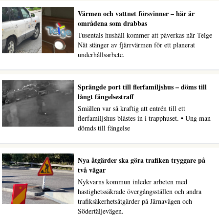
Värmen och vattnet försvinner – här är
områdena som drabbas
Tusentals hushåll kommer att påverkas när Telge
Nät stänger av fjärrvärmen för ett planerat
underhållsarbete.
Sprängde port till flerfamiljshus – döms till
långt fängelsestraff
Smällen var så kraftig att entrén till ett
flerfamiljshus blåstes in i trapphuset. • Ung man
dömds till fängelse
Nya åtgärder ska göra trafiken tryggare på
två vägar
Nykvarns kommun inleder arbeten med
hastighetssäkrade övergångsställen och andra
trafiksäkerhetsåtgärder på Järnavägen och
Södertäljevägen.