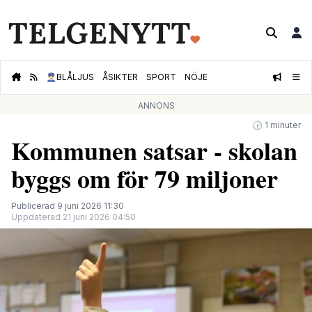
👮🏻‍♂️
BLÅLJUS
ÅSIKTER
SPORT
NÖJE
ANNONS
🕝 1 minuter
Kommunen satsar - skolan
byggs om för 79 miljoner
Publicerad 9 juni 2026 11:30
Uppdaterad 21 juni 2026 04:50