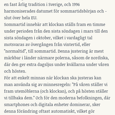
en fast årlig tradition i Sverige, och 1996
harmoniserades datumet för sommartidsbörjan och -
slut över hela EU.
Sommartid innebär att klockan ställs fram en timme
under perioden från den sista söndagen i mars till den
sista söndagen i oktober, vilket i vardagligt tal
motsvaras av övergången från vintertid, eller
”normaltid”, till sommartid. Denna justering är mest
märkbar i länder närmare polerna, såsom de nordiska,
där den ger extra dagsljus under kvällarna under våren
och hösten.
För att enkelt minnas när klockan ska justeras kan
man använda sig av minnesregeln: ”På våren ställer vi
fram utemöblerna (och klockan), och på hösten ställer
vi tillbaka dem.” Och för den moderna befolkningen, där
smartphones och digitala enheter dominerar, sker
denna förändring oftast automatiskt, vilket gör