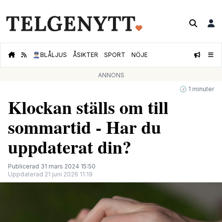
👮🏻‍♂️
BLÅLJUS
ÅSIKTER
SPORT
NÖJE
ANNONS
🕝 1 minuter
Klockan ställs om till
sommartid - Har du
uppdaterat din?
Publicerad 31 mars 2024 15:50
Uppdaterad 21 juni 2026 11:19