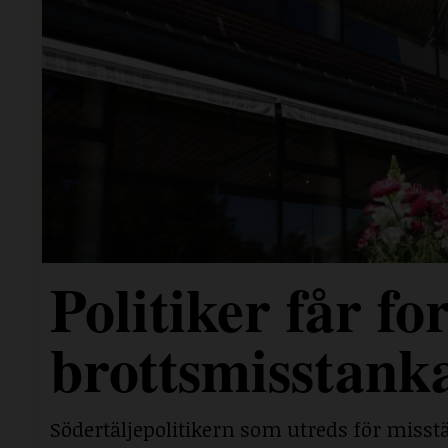
Politiker får for
brottsmisstank
Södertäljepolitikern som utreds för misst