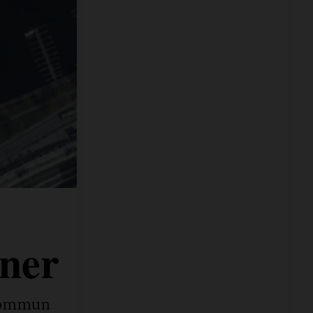
ner
e kommun