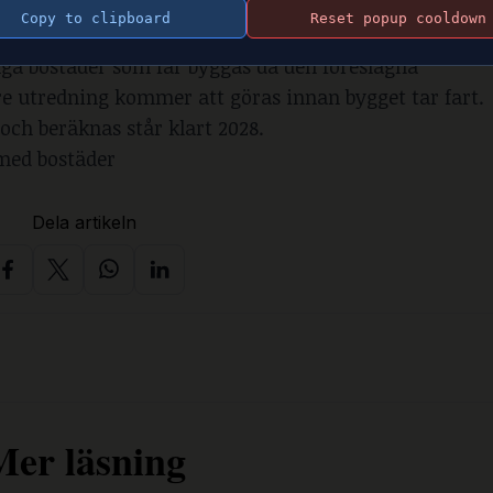
tt ja från Samhällsbyggnadskontoret, SBK, i Södert
Copy to clipboard
Reset popup cooldown
 våningar i anslutning till resterande byggnader
.
nga bostäder som får byggas då den föreslagna
e utredning kommer att göras innan bygget tar fart.
 och beräknas står klart 2028.
 med bostäder
Dela artikeln
Mer läsning