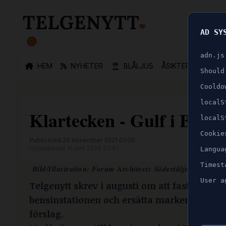
AD SY
🐛
adn.js
HEM
NYHETER
👮🏻‍♂️
BLÅLJUS
ÅSIKTER
SPORT
Should
Cooldo
localS
Klartecken - Gulf i Brolu
localS
Cookie
Publicerad 26 november 2021 01:00
Uppdaterad 16 juni 2026 23:01
Langua
Timest
.
Bild/Illustration: Forum Architects Södertälje kommun
User a
Telgenytt skrev i augusti om att fastighets
bensinstationen och ersätta marken med b
förslag.