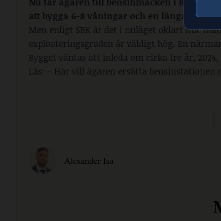
Nu får ägaren till bensinmacken i Brolunda e
att bygga 6-8 våningar och en länga med två
Men enligt SBK är det i nuläget oklart hur må
exploateringsgraden är väldigt hög. En närmar
Bygget väntas att inleda om cirka tre år, 2024,
Läs: –
Här vill ägaren ersätta bensinstationen
Alexander Isa