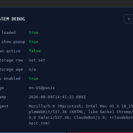
STEM DEBUG
✕ 
 loaded
true
NÖJE
 show popup
true
wn active
false
ANNONS
torage raw
not set
nda blir fastighet på 6-8 våni
torage age
n/a
s enabled
true
ge
en-US@posix
amp
2026-08-09T14:41:22.089Z
gent
Mozilla/5.0 (Macintosh; Intel Mac OS X 10_1
ägaren, Riad och söner, ansökte om att lägg nere
pleWebKit/537.36 (KHTML, like Gecko) Chrome
ostäder och inkom med planansökan som omfattar
0.0 Safari/537.36; ClaudeBot/1.0; +claudebo
opic.com)