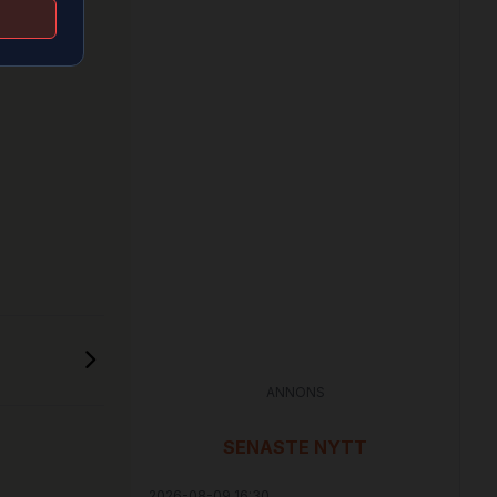
älje till
ANNONS
SENASTE NYTT
2026-08-09 16:30