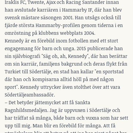
Iraklis FC, Twente, Ajax och Racing Santander innan
han avslutade karriären i Hammarby IF, där han blev
svensk mästare säsongen 2001. Han utsågs också till
fjärde största Hammarby-profilen genom tiderna i en
omröstning på klubbens webbplats 2004.
Kennedy är en förebild inom fotbollen med ett stort
engagemang för barn och unga. 2015 publicerade han
sin självbiografi "Säg oh, ah, Kennedy", där han berättar
om sin karriär, familjens bakgrund och deras flykt från
Turkiet till Södertälje, en stad han kallar "en sportstad
där han och kompisarna alltid höll på med någon
sport". Kennedy uttrycker även stolthet över att vara
Södertäljeambassadör.
– Det betyder jättemycket att få Sankta
Ragnhildsmedaljen. Jag är uppvuxen i Södertälje och
har träffat så många, både barn och vuxna som har sett
upp till mig. Man blir en förebild för många. Att få