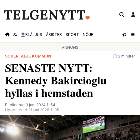
👮🏻‍♂️
BLÅLJUS
ÅSIKTER
SPORT
NÖJE
ANNONS
SÖDERTÄLJE KOMMUN
🕝 2 minuter
SENASTE NYTT:
Kennedy Bakircioglu
hyllas i hemstaden
Publicerad 3 juni 2024 11:54
Uppdaterad 21 juni 2026 11:05