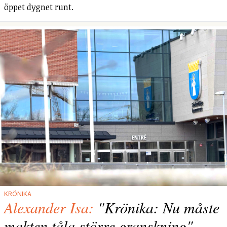
öppet dygnet runt.
KRÖNIKA
Alexander Isa:
"Krönika: Nu måste
makten tåla större granskning"