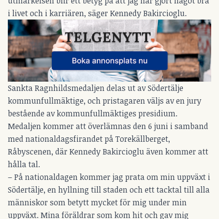
utmärkelsen blir ett betyg på att jag har gjort något bra
i livet och i karriären, säger Kennedy Bakircioglu.
Sankta Ragnhildsmedaljen delas ut av Södertälje
kommunfullmäktige, och pristagaren väljs av en jury
bestående av kommunfullmäktiges presidium.
Medaljen kommer att överlämnas den 6 juni i samband
med nationaldagsfirandet på Torekällberget,
Råbyscenen, där Kennedy Bakircioglu även kommer att
hålla tal.
– På nationaldagen kommer jag prata om min uppväxt i
Södertälje, en hyllning till staden och ett tacktal till alla
människor som betytt mycket för mig under min
uppväxt. Mina föräldrar som kom hit och gav mig