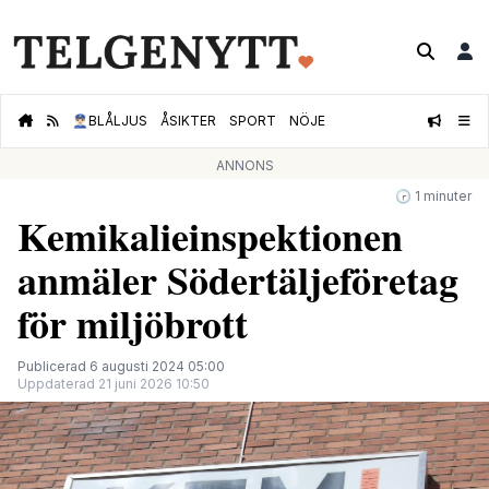
👮🏻‍♂️
BLÅLJUS
ÅSIKTER
SPORT
NÖJE
ANNONS
🕝 1 minuter
Kemikalieinspektionen
anmäler Södertäljeföretag
för miljöbrott
Publicerad 6 augusti 2024 05:00
Uppdaterad 21 juni 2026 10:50