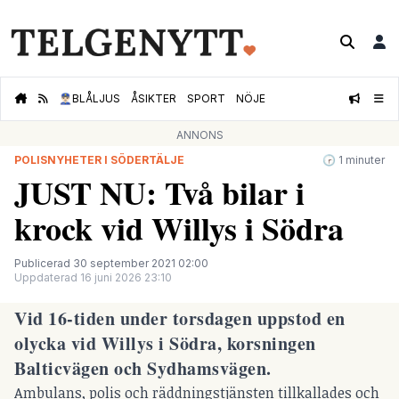
👮🏻‍♂️
BLÅLJUS
ÅSIKTER
SPORT
NÖJE
ANNONS
POLISNYHETER I SÖDERTÄLJE
🕝 1 minuter
JUST NU: Två bilar i
krock vid Willys i Södra
Publicerad 30 september 2021 02:00
Uppdaterad 16 juni 2026 23:10
Vid 16-tiden under torsdagen uppstod en
olycka vid Willys i Södra, korsningen
Balticvägen och Sydhamsvägen.
Ambulans, polis och räddningstjänsten tillkallades och