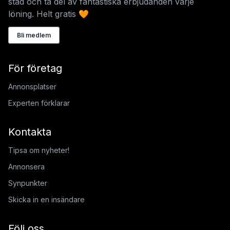
stad och ta del av fantastiska erbjudanden varje
löning. Helt gratis 🧡
Bli medlem
För företag
Annonsplatser
Experten förklarar
Kontakta
Tipsa om nyheter!
Annonsera
Synpunkter
Skicka in en insändare
Följ oss