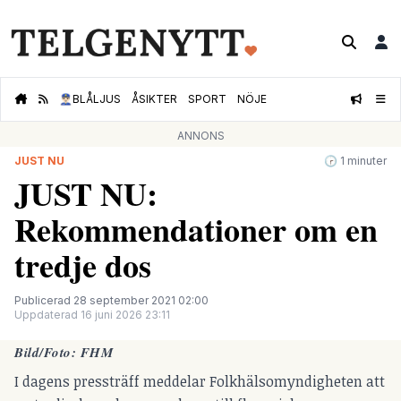
👮🏻‍♂️
BLÅLJUS
ÅSIKTER
SPORT
NÖJE
ANNONS
JUST NU
🕝 1 minuter
JUST NU:
Rekommendationer om en
tredje dos
Publicerad 28 september 2021 02:00
Uppdaterad 16 juni 2026 23:11
Bild/Foto: FHM
I dagens pressträff meddelar Folkhälsomyndigheten att