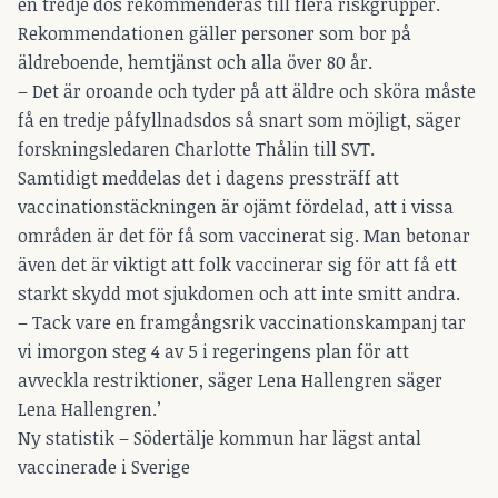
en tredje dos rekommenderas till flera riskgrupper.
Rekommendationen gäller personer som bor på
äldreboende, hemtjänst och alla över 80 år.
– Det är oroande och tyder på att äldre och sköra måste
få en tredje påfyllnadsdos så snart som möjligt, säger
forskningsledaren Charlotte Thålin till
SVT
.
Samtidigt meddelas det i dagens pressträff att
vaccinationstäckningen är ojämt fördelad, att i vissa
områden är det för få som vaccinerat sig. Man betonar
även det är viktigt att folk vaccinerar sig för att få ett
starkt skydd mot sjukdomen och att inte smitt andra.
– Tack vare en framgångsrik vaccinationskampanj tar
vi imorgon steg 4 av 5 i regeringens plan för att
avveckla restriktioner, säger Lena Hallengren säger
Lena Hallengren.’
Ny statistik – Södertälje kommun har lägst antal
vaccinerade i Sverige