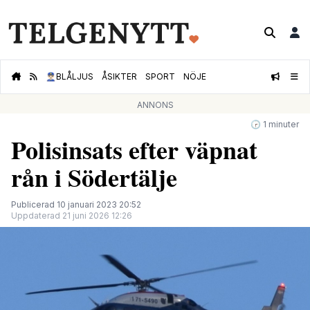
👮🏻‍♂️
BLÅLJUS
ÅSIKTER
SPORT
NÖJE
ANNONS
🕝 1 minuter
Polisinsats efter väpnat
rån i Södertälje
Publicerad 10 januari 2023 20:52
Uppdaterad 21 juni 2026 12:26