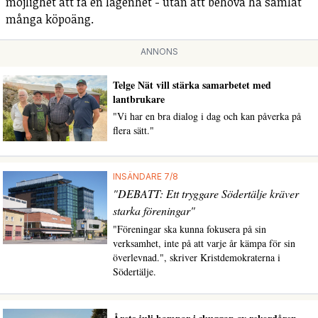
möjlighet att få en lägenhet - utan att behöva ha samlat
många köpoäng.
ANNONS
Telge Nät vill stärka samarbetet med
lantbrukare
"Vi har en bra dialog i dag och kan påverka på
flera sätt."
INSÄNDARE 7/8
"DEBATT: Ett tryggare Södertälje kräver
starka föreningar"
"Föreningar ska kunna fokusera på sin
verksamhet, inte på att varje år kämpa för sin
överlevnad.", skriver Kristdemokraterna i
Södertälje.