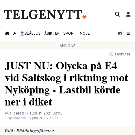
👮🏻‍♂️
BLÅLJUS
ÅSIKTER
SPORT
NÖJE
ANNONS
🕝 1 minuter
JUST NU: Olycka på E4
vid Saltskog i riktning mot
Nyköping - Lastbil körde
ner i diket
Publicerad 17 augusti 2021 02:00
Uppdaterad 16 juni 2026 23:18
Bild: Räddningstjänsten