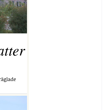
tter
räglade