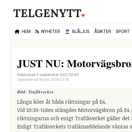
HEM
NYHETER
👮🏻‍♂️
BLÅLJUS
ÅSIKTER
SPORT
JUST NU: Motorvägsbron 
Publicerad 2 september 2021 02:00
Uppdaterad 16 juni 2026 23:15
Bild: Trafikverket.
Långa köer åt båda riktningar på E4.
Vid 10:30-tiden stängdes Motorvägsbron på E4 
riktningarna och enigt Trafikverket gäller det 
Enligt Trafikverkets trafikmeddelande väntas ar