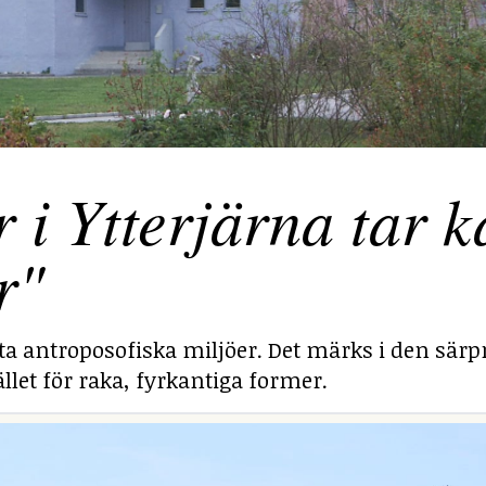
 Ytterjärna tar ka
r"
sta antroposofiska miljöer. Det märks i den särp
llet för raka, fyrkantiga former.