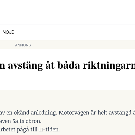
NÖJE
ANNONS
avstäng åt båda riktningar
av en okänd anledning. Motorvägen är helt avstängd 
även Saltsjöbron.
betet pågå till 11-tiden.