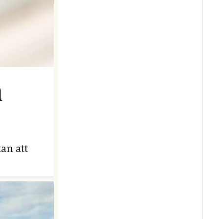
n
an att