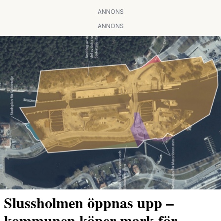
ANNONS
ANNONS
Slussholmen öppnas upp –
kommunen köper mark för