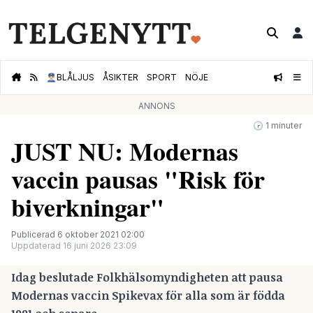
👮🏻‍♂️
BLÅLJUS
ÅSIKTER
SPORT
NÖJE
ANNONS
🕝 1 minuter
JUST NU: Modernas
vaccin pausas "Risk för
biverkningar"
Publicerad 6 oktober 2021 02:00
Uppdaterad 16 juni 2026 23:09
Idag beslutade Folkhälsomyndigheten att pausa
Modernas vaccin Spikevax för alla som är födda