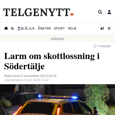
👮🏻‍♂️
BLÅLJUS
ÅSIKTER
SPORT
NÖJE
ANNONS
🕝 1 minuter
Larm om skottlossning i
Södertälje
Publicerad 5 november 2023 05:19
Uppdaterad 21 juni 2026 11:47